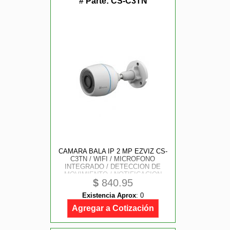
# Parte:
CS-C3TN
CAMARA BALA IP 2 MP EZVIZ CS-
C3TN / WIFI / MICROFONO
INTEGRADO / DETECCION DE
MOVIMIENTO / NOTIFICACION
$
840.95
PUSH / RANURA PARA MEMORIA /
USO EXTERIOR
Existencia Aprox
:
0
Agregar a Cotización