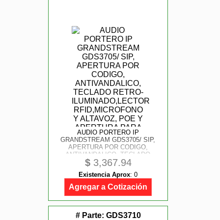
AUDIO PORTERO IP
GRANDSTREAM GDS3705/ SIP,
APERTURA POR CODIGO,
ANTIVANDALICO, TECLADO
$
3,367.94
RETRO-ILUMINADO, LECTOR
RFID, MICROFONO Y ALTAVOZ,
Existencia Aprox
:
0
POE Y APERTURA PARA DOS
PUERTAS
Agregar a Cotización
# Parte:
GDS3710