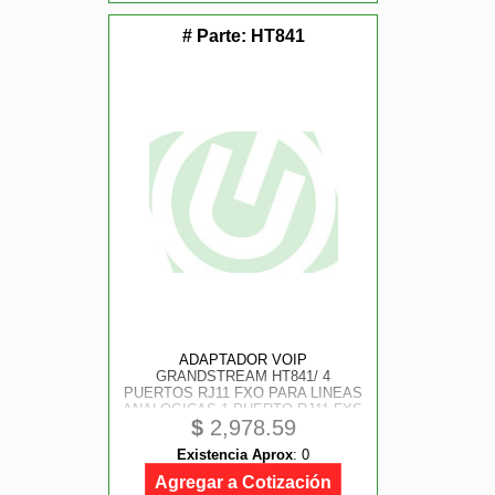
# Parte:
HT841
ADAPTADOR VOIP
GRANDSTREAM HT841/ 4
PUERTOS RJ11 FXO PARA LINEAS
ANALOGICAS 1 PUERTO RJ11 FXS
$
2,978.59
ADMITE 3 PERFILES SIP
Existencia Aprox
:
0
Agregar a Cotización