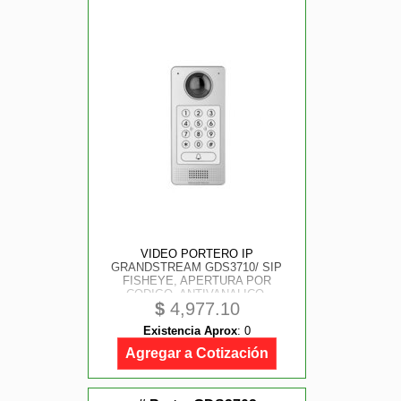
VIDEO PORTERO IP
GRANDSTREAM GDS3710/ SIP
FISHEYE, APERTURA POR
CODIGO, ANTIVANALICO,
$
4,977.10
TECLADO RETRO-ILUMINADO,
LECTOR RFID, MICROFONO Y
Existencia Aprox
:
0
ALTAVOZ, POE Y APERTURA
PARA DOS PUERTAS
Agregar a Cotización