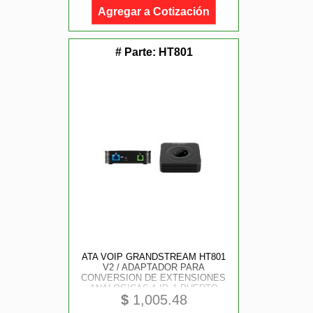
Agregar a Cotización
# Parte:
HT801
ATA VOIP GRANDSTREAM HT801
V2 / ADAPTADOR PARA
CONVERSION DE EXTENSIONES
ANALOGICAS A IP, 1 PUERTO
$
1,005.48
FXS, 1 CUENTA SIP , 1 PUERTOS
10/ 100