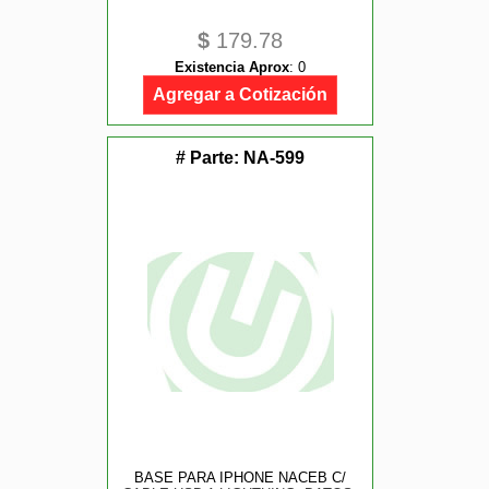
$
179.78
Existencia Aprox
:
0
Agregar a Cotización
# Parte:
NA-599
BASE PARA IPHONE NACEB C/