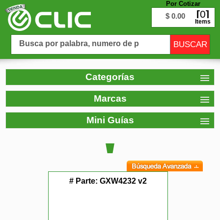
Por Cotizar
0
$ 0.00
Items
Categorías
Marcas
Mini Guías
# Parte:
GXW4232 v2