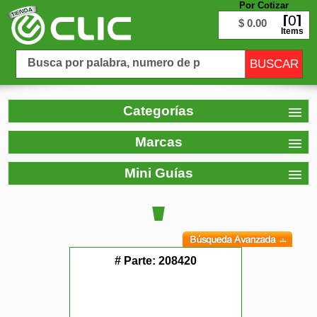
Por Cotizar
0
$ 0.00
Items
Categorías
Marcas
Mini Guías
# Parte:
208420