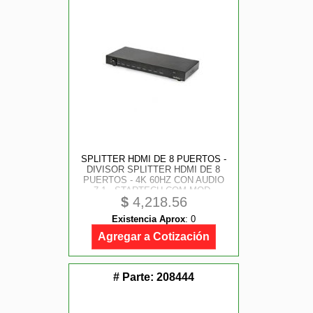
SPLITTER HDMI DE 8 PUERTOS -
DIVISOR SPLITTER HDMI DE 8
PUERTOS - 4K 60HZ CON AUDIO
7.1 - STARTECH.COM MOD.
$
4,218.56
ST128HD20
Existencia Aprox
:
0
Agregar a Cotización
# Parte:
208444