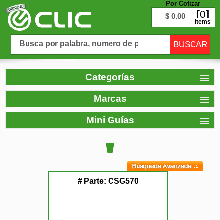
Por Cotizar
0
$ 0.00
Items
Categorías
Marcas
Mini Guías
# Parte:
CSG570