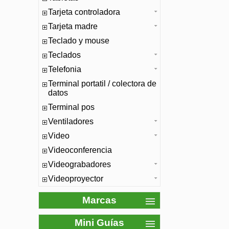
Tarjeta controladora
Tarjeta madre
Teclado y mouse
Teclados
Telefonia
Terminal portatil / colectora de
datos
Terminal pos
Ventiladores
Video
Videoconferencia
Videograbadores
Videoproyector
Marcas
Mini Guías