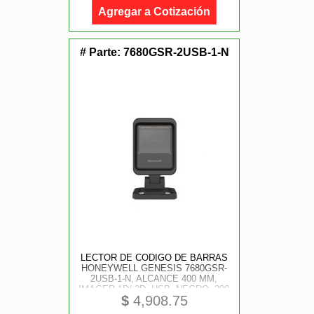
Agregar a Cotización
# Parte:
7680GSR-2USB-1-N
LECTOR DE CODIGO DE BARRAS
HONEYWELL GENESIS 7680GSR-
2USB-1-N, ALCANCE 400 MM,
IMAGER 1D/ 2D, USB, NEGRO, 200
$
4,908.75
LECTURAS POR SEGUNDO, NO
INCLUYE BASE