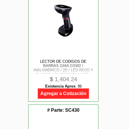
LECTOR DE CODIGOS DE
BARRAS GHIA GSW2 /
INALAMBRICO / 2D / LED ROJO Y
BLANCO / BLUETOOTH / USB /
$
1,404.24
BASE DE CARGA / QR / NEGRO
Existencia Aprox
:
86
Agregar a Cotización
# Parte:
SC430