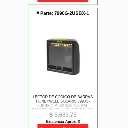
# Parte:
7990G-2USBX-1
LECTOR DE CODIGO DE BARRAS
HONEYWELL SOLARIS 7990G-
2USBX-1, ALCANCE 450 MM,
IMAGER 1D/ 2D, USB, NEGRO, 200
$
5,633.75
LECTURAS POR SEGUNDO, NO
INCLUYE BASE
Existencia Aprox
:
0