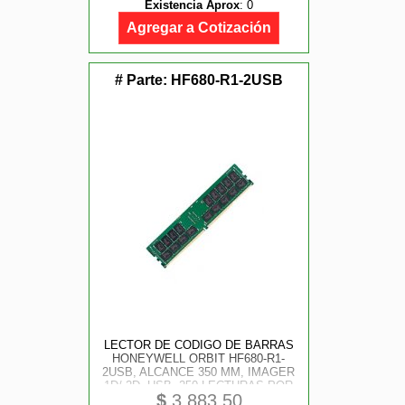
Existencia Aprox
:
0
Agregar a Cotización
# Parte:
HF680-R1-2USB
LECTOR DE CODIGO DE BARRAS
HONEYWELL ORBIT HF680-R1-
2USB, ALCANCE 350 MM, IMAGER
1D/ 2D, USB, 250 LECTURAS POR
$
3,883.50
SEGUNDO, NO INCLUYE BASE