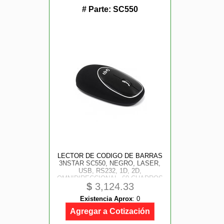
# Parte:
SC550
LECTOR DE CODIGO DE BARRAS
3NSTAR SC550, NEGRO, LASER,
USB, RS232, 1D, 2D,
OMNIDIRECCIONAL, 60 CUADROS
$
3,124.33
POR SEGUNDO
Existencia Aprox
:
0
Agregar a Cotización