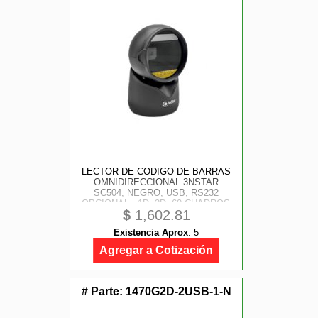
LECTOR DE CODIGO DE BARRAS
OMNIDIRECCIONAL 3NSTAR
SC504, NEGRO, USB, RS232
OPCIONAL , 1D, 2D, 60 CUADROS
$
1,602.81
POR SEGUNDO
Existencia Aprox
:
5
Agregar a Cotización
# Parte:
1470G2D-2USB-1-N