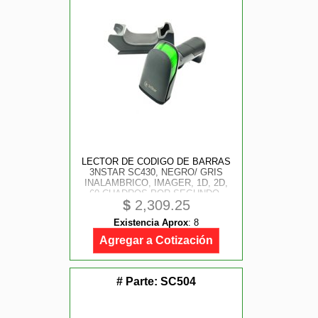
LECTOR DE CODIGO DE BARRAS
3NSTAR SC430, NEGRO/ GRIS
INALAMBRICO, IMAGER, 1D, 2D,
60 CUADROS POR SEGUNDO,
$
2,309.25
OMNIDIRECCIONAL, ALCANCE
100M
Existencia Aprox
:
8
Agregar a Cotización
# Parte:
SC504