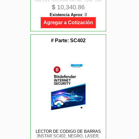
600 MM, IMAGER 1D/ 2D, USB, 160
$
10,340.86
LECTURAS POR SEGUNDO, NO
INCLUYE BASE
Existencia Aprox
:
0
Agregar a Cotización
# Parte:
SC402
LECTOR DE CODIGO DE BARRAS
3NSTAR SC402, NEGRO, LASER,