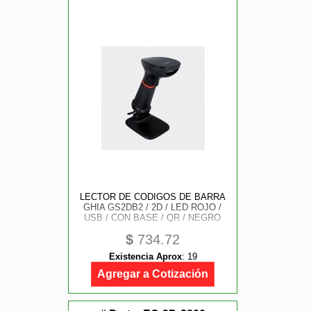
LECTOR DE CODIGOS DE BARRA
GHIA GS2DB2 / 2D / LED ROJO /
USB / CON BASE / QR / NEGRO
$
734.72
Existencia Aprox
:
19
Agregar a Cotización