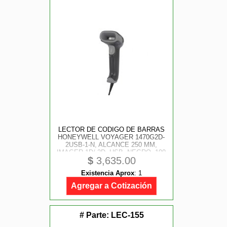
LECTOR DE CODIGO DE BARRAS
HONEYWELL VOYAGER 1470G2D-
2USB-1-N, ALCANCE 250 MM,
IMAGER 1D/ 2D, USB, NEGRO, 100
$
3,635.00
LECTURAS POR SEGUNDO,
INCLUYE BASE
Existencia Aprox
:
1
Agregar a Cotización
# Parte:
LEC-155