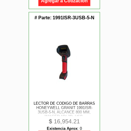
Agregar a Cotización
# Parte:
1991ISR-3USB-5-N
LECTOR DE CODIGO DE BARRAS
HONEYWELL GRANIT 1991ISR-
3USB-5-N, ALCANCE 800 MM,
IMAGER 1D/ 2D, USB,
$
16,954.21
BLUETOOTH, 160 LECTURAS POR
SEGUNDO, INDUSTRIAL, INCLUYE
Existencia Aprox
:
0
BASE