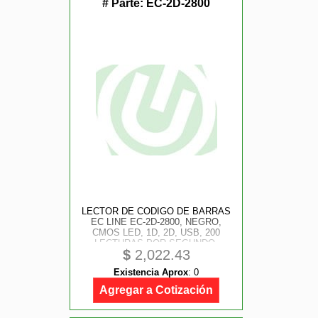
# Parte:
EC-2D-2800
LECTOR DE CODIGO DE BARRAS
EC LINE EC-2D-2800, NEGRO,
CMOS LED, 1D, 2D, USB, 200
LECTURAS POR SEGUNDO,
$
2,022.43
OMNIDIRECCIONAL
Existencia Aprox
:
0
Agregar a Cotización