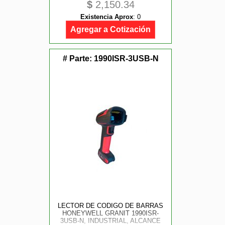
$
2,150.34
POR SEGUNDO, NO INCLUYE
BASE
Existencia Aprox
:
0
Agregar a Cotización
# Parte:
1990ISR-3USB-N
LECTOR DE CODIGO DE BARRAS
HONEYWELL GRANIT 1990ISR-
3USB-N, INDUSTRIAL, ALCANCE