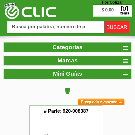
Por Cotizar
0
$ 0.00
Items
Categorías
Marcas
Mini Guías
# Parte:
920-008387