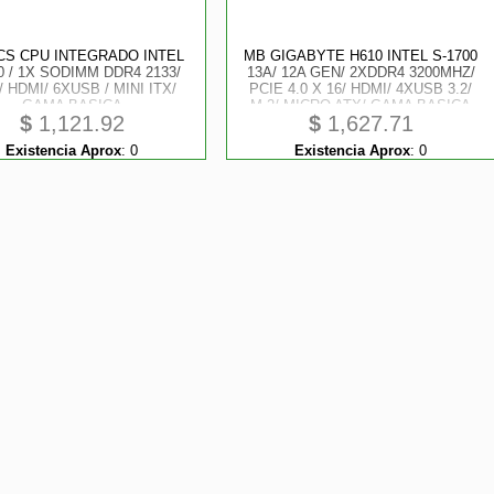
CS CPU INTEGRADO INTEL
MB GIGABYTE H610 INTEL S-1700
0 / 1X SODIMM DDR4 2133/
13A/ 12A GEN/ 2XDDR4 3200MHZ/
 HDMI/ 6XUSB / MINI ITX/
PCIE 4.0 X 16/ HDMI/ 4XUSB 3.2/
GAMA BASICA
M.2/ MICRO ATX/ GAMA BASICA
$
1,121.92
$
1,627.71
Existencia Aprox
:
0
Existencia Aprox
:
0