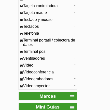
Tarjeta controladora
Tarjeta madre
Teclado y mouse
Teclados
Telefonia
Terminal portatil / colectora de
datos
Terminal pos
Ventiladores
Video
Videoconferencia
Videograbadores
Videoproyector
Marcas
Mini Guías