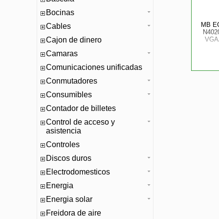
Bocinas
MB E
Cables
N402
Cajon de dinero
VGA/
Camaras
Comunicaciones unificadas
Conmutadores
Consumibles
Contador de billetes
Control de acceso y
asistencia
Controles
Discos duros
Electrodomesticos
Energia
Energia solar
Freidora de aire