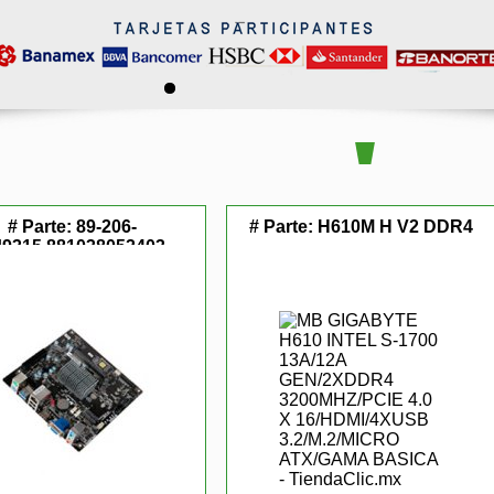
# Parte:
89-206-
# Parte:
H610M H V2 DDR4
9315,881038052403