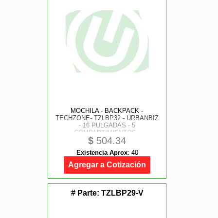
MOCHILA - BACKPACK -
TECHZONE- TZLBP32 - URBANBIZ
- 16 PULGADAS - 5
COMPARTIMIENTOS -
$
504.34
EXPANDIBLE - NEGRA
Existencia Aprox
:
40
Agregar a Cotización
# Parte:
TZLBP29-V