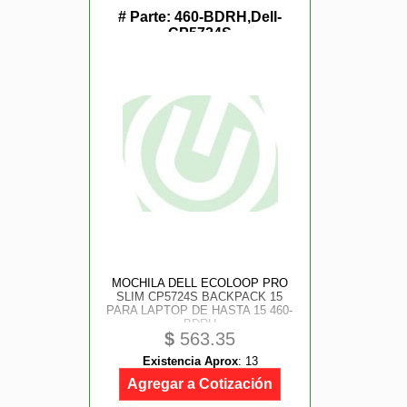
# Parte:
460-BDRH,Dell-
CP5724S
MOCHILA DELL ECOLOOP PRO
SLIM CP5724S BACKPACK 15
PARA LAPTOP DE HASTA 15 460-
BDRH
$
563.35
Existencia Aprox
:
13
Agregar a Cotización