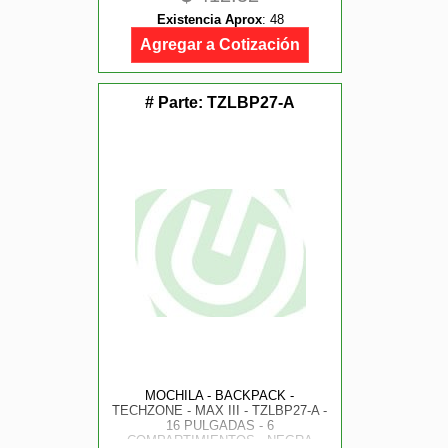
Existencia Aprox
:
48
Agregar a Cotización
# Parte:
TZLBP27-A
MOCHILA - BACKPACK -
TECHZONE - MAX III - TZLBP27-A -
16 PULGADAS - 6
COMPARTIMIENTOS - NEGRA