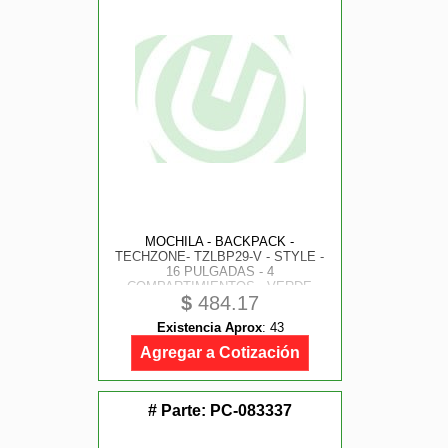
MOCHILA - BACKPACK -
TECHZONE- TZLBP29-V - STYLE -
16 PULGADAS - 4
COMPARTIMIENTOS - VERDE
$
484.17
Existencia Aprox
:
43
Agregar a Cotización
# Parte:
PC-083337