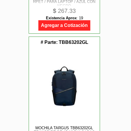
RPET / PARA LAPTOP / AZUL CON
NEGRO
$
267.33
Existencia Aprox
:
19
Agregar a Cotización
# Parte:
TBB63202GL
MOCHILA TARGUS TBB63202GL