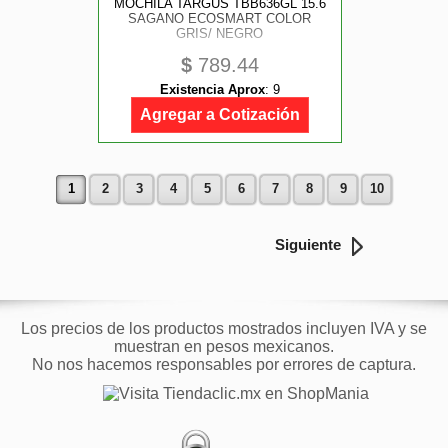
MOCHILA TARGUS TBB636GL 15.6
SAGANO ECOSMART COLOR
GRIS/ NEGRO
$
789.44
Existencia Aprox
:
9
Agregar a Cotización
1
2
3
4
5
6
7
8
9
10
Siguiente
Los precios de los productos mostrados incluyen IVA y se
muestran en pesos mexicanos.
No nos hacemos responsables por errores de captura.