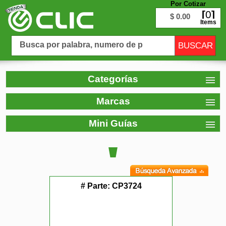
Por Cotizar
0
$ 0.00
Items
Categorías
Marcas
Mini Guías
# Parte:
CP3724