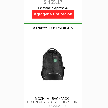
$
455.17
Existencia Aprox
:
42
Agregar a Cotización
# Parte:
TZBTS10BLK
MOCHILA - BACKPACK -
TECHZONE- TZBTS10BLK - SPORT
- 16 PULGADAS - 6