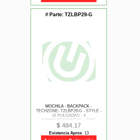
# Parte:
TZLBP29-G
MOCHILA - BACKPACK -
TECHZONE- TZLBP29-G - STYLE -
16 PULGADAS - 4
COMPARTIMIENTOS - GRIS
$
484.17
Existencia Aprox
:
13