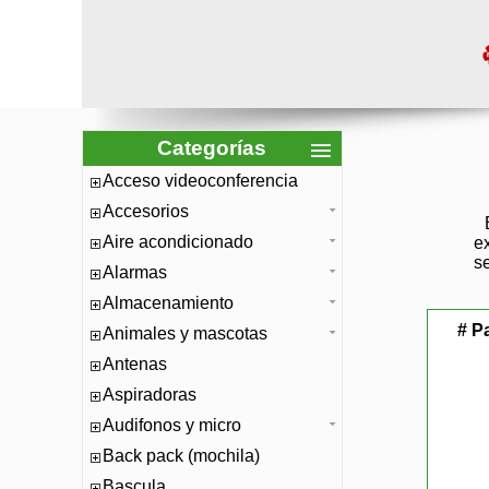
Categorías
Acceso videoconferencia
Accesorios
E
Aire acondicionado
e
s
Alarmas
Almacenamiento
# P
Animales y mascotas
Antenas
Aspiradoras
Audifonos y micro
Back pack (mochila)
Bascula