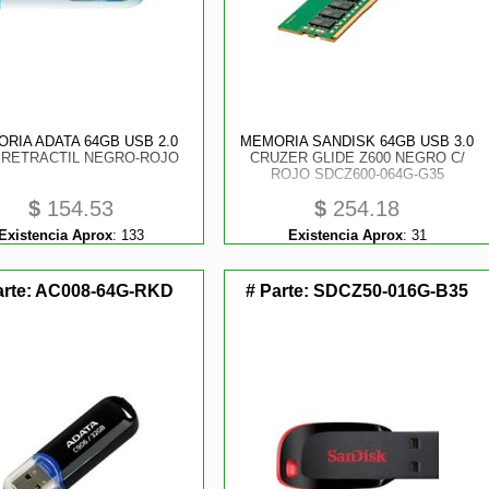
RIA ADATA 64GB USB 2.0
MEMORIA SANDISK 64GB USB 3.0
 RETRACTIL NEGRO-ROJO
CRUZER GLIDE Z600 NEGRO C/
ROJO SDCZ600-064G-G35
$
154.53
$
254.18
Existencia Aprox
:
133
Existencia Aprox
:
31
arte:
AC008-64G-RKD
# Parte:
SDCZ50-016G-B35