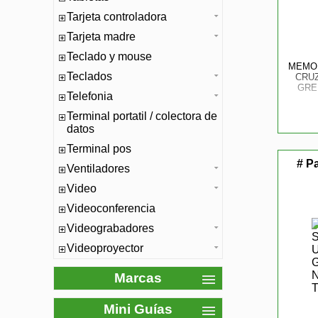
Tarjeta controladora
Tarjeta madre
Teclado y mouse
MEMOR
Teclados
CRUZ
GRE
Telefonia
Terminal portatil / colectora de
datos
Terminal pos
# P
Ventiladores
Video
Videoconferencia
Videograbadores
Videoproyector
Marcas
Mini Guías