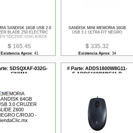
IA SANDISK 16GB USB 2.0
SANDISK MINI MEMORIA 16GB
ER BLADE Z50 ELECTRIC
USB 3.1 ULTRA FIT NEGRO
EN SDCZ50C-016G-B35GE
$
165.45
$
335.32
Existencia Aprox
:
41
Existencia Aprox
:
34
arte:
SDSQXAF-032G-
# Parte:
ADDS1600W8G11-
GN6MA
S,ADDS1600W8G11-B