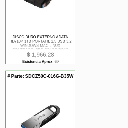
DISCO DURO EXTERNO ADATA
HD710P 1TB PORTATIL 2.5 USB 3.2
WINDOWS MAC LINUX
CONTRAGOLPES COLOR ROJO
$
1,966.28
AHD710P-1TU31-CRD
Existencia Aprox
:
69
# Parte:
SDCZ50C-016G-B35W