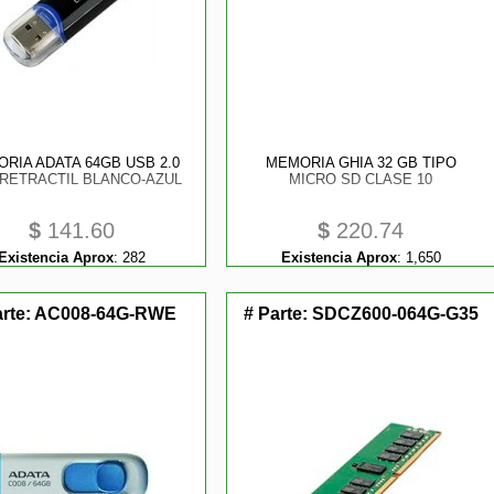
RIA ADATA 64GB USB 2.0
MEMORIA GHIA 32 GB TIPO
 RETRACTIL BLANCO-AZUL
MICRO SD CLASE 10
$
141.60
$
220.74
Existencia Aprox
:
282
Existencia Aprox
:
1,650
arte:
AC008-64G-RWE
# Parte:
SDCZ600-064G-G35