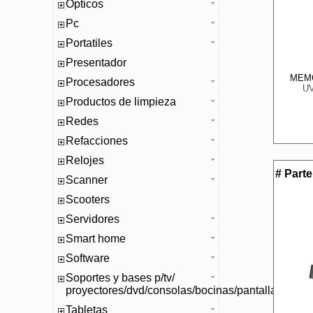
Opticos
Pc
Portatiles
Presentador
MEMO
Procesadores
U
Productos de limpieza
Redes
Refacciones
Relojes
# Part
Scanner
Scooters
Servidores
Smart home
Software
Soportes y bases p/tv/
proyectores/dvd/consolas/bocinas/pantallas/mono
Tabletas