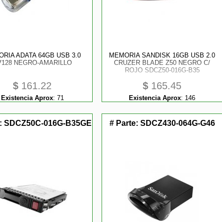
RIA ADATA 64GB USB 3.0
MEMORIA SANDISK 16GB USB 2.0
V128 NEGRO-AMARILLO
CRUZER BLADE Z50 NEGRO C/
ROJO SDCZ50-016G-B35
$
161.22
$
165.45
Existencia Aprox
:
71
Existencia Aprox
:
146
e:
SDCZ50C-016G-B35GE
# Parte:
SDCZ430-064G-G46
tores