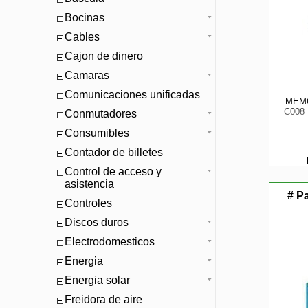
Bocinas
Cables
Cajon de dinero
Camaras
Comunicaciones unificadas
MEMO
C008
Conmutadores
Consumibles
Contador de billetes
Control de acceso y
asistencia
# P
Controles
Discos duros
Electrodomesticos
Energia
Energia solar
Freidora de aire