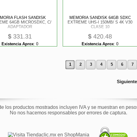
MORIA FLASH SANDISK
MEMORIA SANDISK 64GB SDXC
EME 64GB MICROSDXC, C/
EXTREME UHS-I 150MB/ S 4K V30
ADAPTADOR
CLASE 10
$
331.31
$
420.48
Existencia Aprox
:
0
Existencia Aprox
:
0
1
2
3
4
5
6
7
Siguient
de los productos mostrados incluyen IVA y se muestran en pes
No nos hacemos responsables por errores de captura.