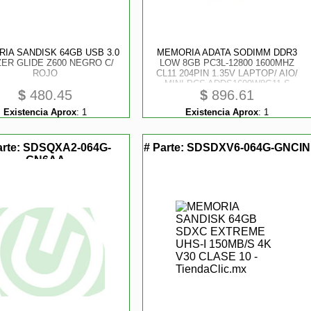
IA SANDISK 64GB USB 3.0
MEMORIA ADATA SODIMM DDR3
ER GLIDE Z600 NEGRO C/
LOW 8GB PC3L-12800 1600MHZ
ROJO
CL11 204PIN 1.35V LAPTOP/ AIO/
MINI PCS ADDS1600W8G11-S
$
480.45
$
896.61
Existencia Aprox
:
1
Existencia Aprox
:
1
arte:
SDSQXA2-064G-
# Parte:
SDSDXV6-064G-GNCIN
GN6AA