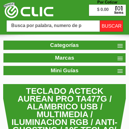
Por Cotizar
0
$ 0.00
Items
Categorías
Marcas
Mini Guías
TECLADO ACTECK
AUREAN PRO TA477G /
ALAMBRICO USB /
MULTIMEDIA /
ILUMINACION RGB / ANTI-