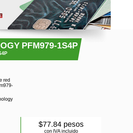
OGY PFM979-1S4P
S4P
e red
fm979-
nology
$77.84 pesos
con IVA incluido