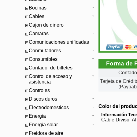
Bocinas
Cables
Cajon de dinero
Camaras
Comunicaciones unificadas
Conmutadores
Consumibles
Forma de 
Contador de billetes
Contado
Control de acceso y
Tarjeta de Crédi
asistencia
(Paypal)
Controles
Discos duros
Color del produ
Electrodomesticos
Información Tec
Energia
Cable Divisor 
Energia solar
Freidora de aire