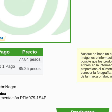
Pago
Precio
Aunque se hace un es
imágenes e informació
77.84 pesos
posible que los prod
errores en la informa
to 1 Pago
85.25 pesos
proporciona el número
conocer la fotografía
de la marca o fabrica
cto
:Negro
nica
Alimentación PFM979-1S4P