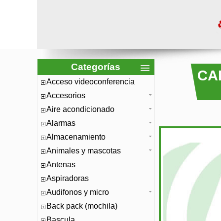
Categorías
CA
Acceso videoconferencia
Accesorios
Aire acondicionado
Alarmas
Almacenamiento
Animales y mascotas
Antenas
Aspiradoras
Audifonos y micro
Back pack (mochila)
Bascula