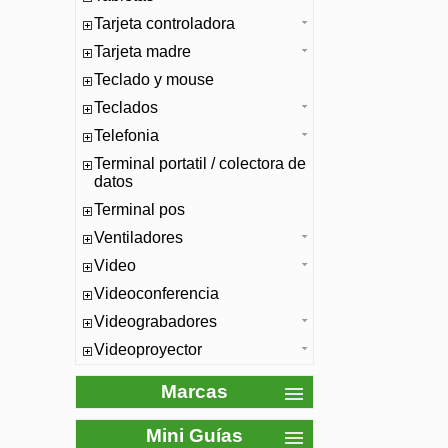
Tarjeta controladora
Tarjeta madre
Teclado y mouse
Teclados
Telefonia
Terminal portatil / colectora de
datos
Terminal pos
Ventiladores
Video
Videoconferencia
Videograbadores
Videoproyector
Marcas
Mini Guías