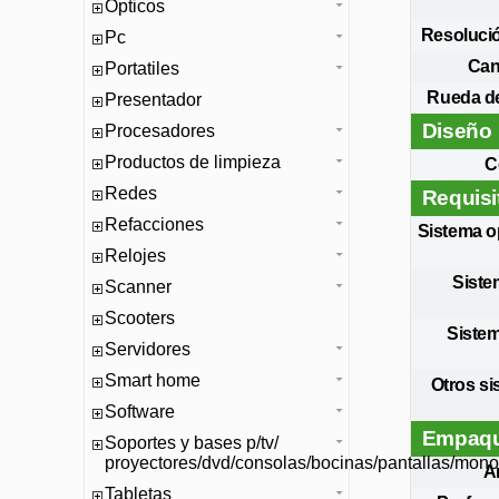
Opticos
Resoluci
Pc
Can
Portatiles
Rueda de
Presentador
Diseño
Procesadores
Productos de limpieza
C
Redes
Requisi
Refacciones
Sistema o
Relojes
Siste
Scanner
Scooters
Sistem
Servidores
Smart home
Otros si
Software
Empaqu
Soportes y bases p/tv/
proyectores/dvd/consolas/bocinas/pantallas/mono
A
Tabletas