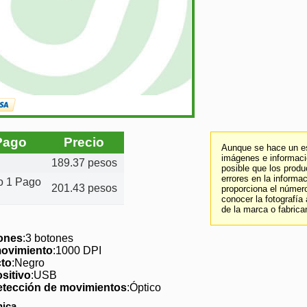
Pago
Precio
Aunque se hace un es
imágenes e informació
189.37 pesos
posible que los prod
errores en la informa
to 1 Pago
201.43 pesos
proporciona el número
conocer la fotografía
de la marca o fabrica
ones
:3 botones
movimiento
:1000 DPI
cto
:Negro
ositivo
:USB
etección de movimientos
:Óptico
nica