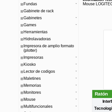
Fundas
Mouse LOGITECH
Gabinete de rack
Gabinetes
Games
Herramientas
Hidrolavadoras
Impresora de amplio formato
(plotter)
Impresoras
Kiosko
Lector de codigos
Maletines
Memorias
Monitores
Ratón
Mouse
Inter
Multifuncionales
Tecnologí