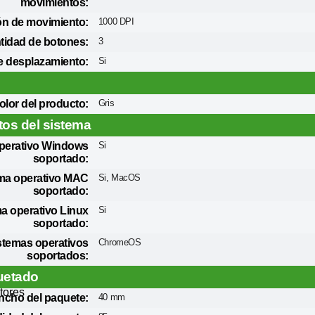
movimientos:
ón de movimiento:
1000 DPI
tidad de botones:
3
 desplazamiento:
Si
olor del producto:
Gris
tos del sistema
perativo Windows
Si
soportado:
ma operativo MAC
Si, MacOS
soportado:
a operativo Linux
Si
soportado:
stemas operativos
ChromeOS
soportados:
etado
tores
ncho del paquete:
40 mm