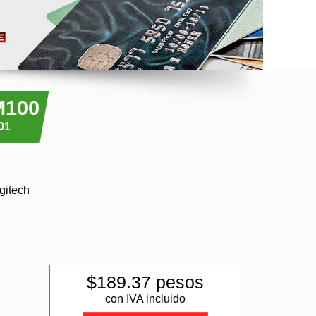
M100
01
gitech
$189.37 pesos
con IVA incluido