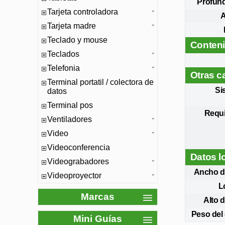
Profund
Tarjeta controladora
A
Tarjeta madre
Teclado y mouse
Conteni
Teclados
Telefonia
Otras ca
Terminal portatil / colectora de
Si
datos
Terminal pos
Requi
Ventiladores
Video
Videoconferencia
Datos l
Videograbadores
Ancho de
Videoproyector
L
Marcas
Alto d
Peso del
Mini Guías