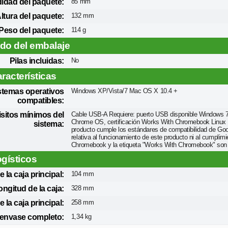
idad del paquete:
85 mm
ltura del paquete:
132 mm
Peso del paquete:
114 g
do del embalaje
Pilas incluidas:
No
racterísticas
stemas operativos
Windows XP/Vista/7 Mac OS X 10.4 +
compatibles:
sitos mínimos del
Cable USB-A Requiere: puerto USB disponible Windows 7,
Chrome OS, certificación Works With Chromebook Linux Ke
sistema:
producto cumple los estándares de compatibilidad de Goo
relativa al funcionamiento de este producto ni al cumpli
Chromebook y la etiqueta "Works With Chromebook" son
ogísticos
 la caja principal:
104 mm
ongitud de la caja:
328 mm
e la caja principal:
258 mm
 envase completo:
1,34 kg