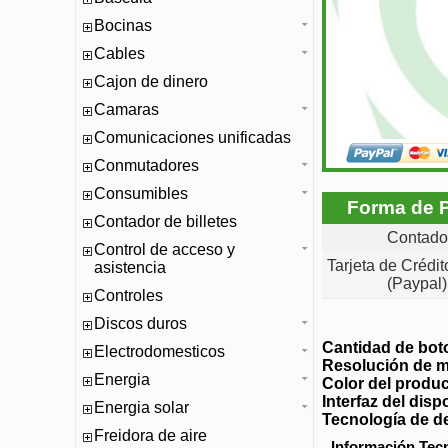
Bocinas
Cables
Cajon de dinero
Camaras
Comunicaciones unificadas
Conmutadores
Consumibles
Forma de 
Contador de billetes
Contado
Control de acceso y
Tarjeta de Crédi
asistencia
(Paypal)
Controles
Discos duros
Cantidad de bot
Electrodomesticos
Resolución de 
Energia
Color del produ
Interfaz del disp
Energia solar
Tecnología de d
Freidora de aire
Información Tec