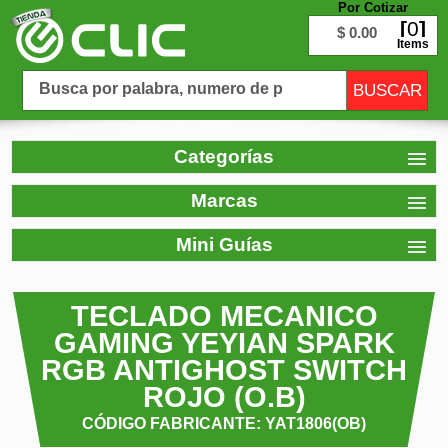
Por Cotizar
0
$ 0.00
Items
Categorías
Marcas
Mini Guías
TECLADO MECANICO
GAMING YEYIAN SPARK
RGB ANTIGHOST SWITCH
ROJO (O.B)
CÓDIGO FABRICANTE: YAT1806(OB)