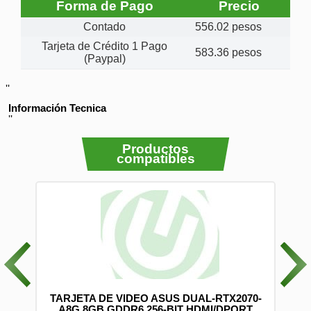
Forma de Pago
Precio
Contado
556.02 pesos
Tarjeta de Crédito 1 Pago
583.36 pesos
(Paypal)
''
Información Tecnica
''
Productos
compatibles
0 CM
TARJETA DE VIDEO ASUS DUAL-RTX2070-
-2)
A8G 8GB GDDR6 256-BIT HDMI/DPORT