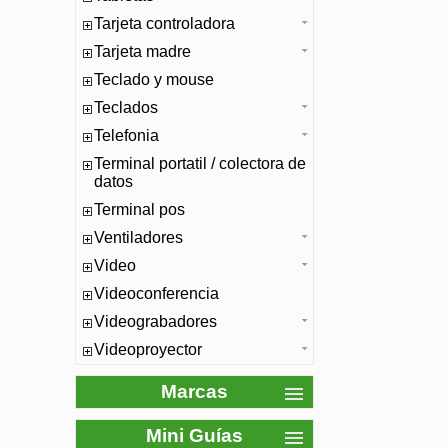
Tarjeta controladora
Tarjeta madre
Teclado y mouse
Teclados
Telefonia
Terminal portatil / colectora de
datos
Terminal pos
Ventiladores
Video
Videoconferencia
Videograbadores
Videoproyector
Marcas
Mini Guías