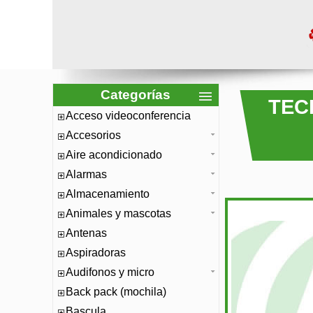
Categorías
TEC
Acceso videoconferencia
Accesorios
Aire acondicionado
Alarmas
Almacenamiento
Animales y mascotas
Antenas
Aspiradoras
Audifonos y micro
Back pack (mochila)
Bascula