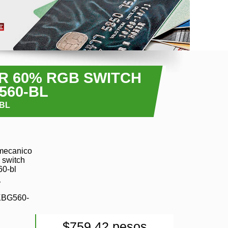
R 60% RGB SWITCH
560-BL
-BL
mecanico
 switch
60-bl
r
KBG560-
$759.42 pesos