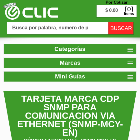
Por Cotizar
0
$ 0.00
Items
Categorías
Marcas
Mini Guías
TARJETA MARCA CDP
SNMP PARA
COMUNICACION VIA
ETHERNET (SNMP-MCY-
EN)