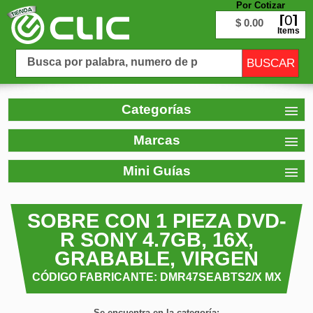
Por Cotizar
0
$ 0.00
Items
Categorías
Marcas
Mini Guías
SOBRE CON 1 PIEZA DVD-
R SONY 4.7GB, 16X,
GRABABLE, VIRGEN
CÓDIGO FABRICANTE: DMR47SEABTS2/X MX
Se encuentra en la categoría: