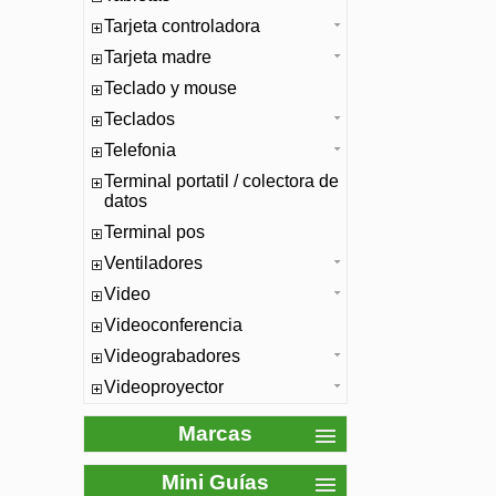
Tarjeta controladora
Tarjeta madre
Teclado y mouse
Teclados
Telefonia
Terminal portatil / colectora de
datos
Terminal pos
Ventiladores
Video
Videoconferencia
Videograbadores
Videoproyector
Marcas
Mini Guías