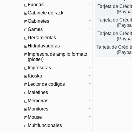
Fundas
Tarjeta de Créd
(Paypa
Gabinete de rack
Tarjeta de Créd
Gabinetes
(Paypa
Games
Tarjeta de Créd
Herramientas
(Paypa
Hidrolavadoras
Tarjeta de Crédi
(Paypa
Impresora de amplio formato
(plotter)
Impresoras
Kiosko
Lector de codigos
Maletines
Memorias
Monitores
Mouse
Multifuncionales