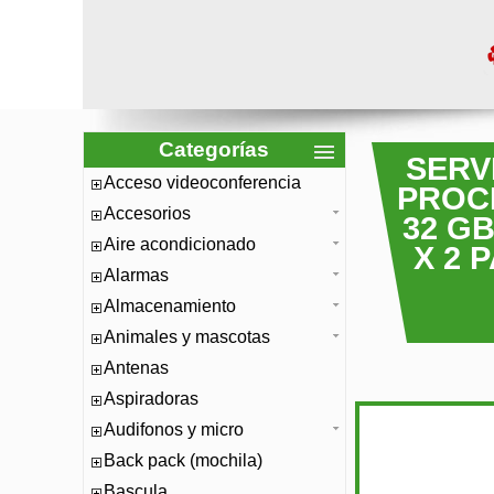
Categorías
SERV
Acceso videoconferencia
PROCE
Accesorios
32 GB
Aire acondicionado
X 2 
Alarmas
Almacenamiento
Animales y mascotas
Antenas
Aspiradoras
Audifonos y micro
Back pack (mochila)
Bascula