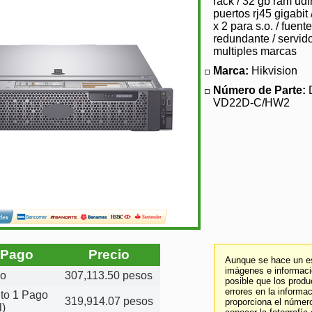
rack / 32 gb ram ud
puertos rj45 gigabit 
x 2 para s.o. / fuente
redundante / servid
multiples marcas
Marca:
Hikvision
Número de Parte:
VD22D-C/HW2
 Pago
Precio
Aunque se hace un es
imágenes e informació
do
307,113.50 pesos
posible que los prod
errores en la informa
ito 1 Pago
319,914.07 pesos
proporciona el número
l)