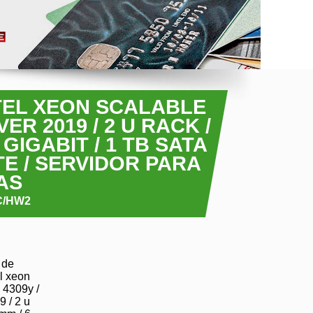
NTEL XEON SCALABLE
R 2019 / 2 U RACK /
GIGABIT / 1 TB SATA
TE / SERVIDOR PARA
AS
C/HW2
 de
el xeon
 4309y /
 / 2 u