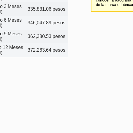
conocer la fotografía
de la marca o fabrica
ito 3 Meses
335,831.06 pesos
l)
ito 6 Meses
346,047.89 pesos
l)
ito 9 Meses
362,380.53 pesos
l)
to 12 Meses
372,263.64 pesos
l)