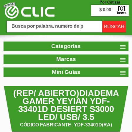
Por Cotizar
0
$ 0.00
Items
Categorías
Marcas
Mini Guías
(REP/ ABIERTO)DIADEMA
GAMER YEYIAN YDF-
33401D DESIERT S3000
LED/ USB/ 3.5
CÓDIGO FABRICANTE: YDF-33401D(RA)