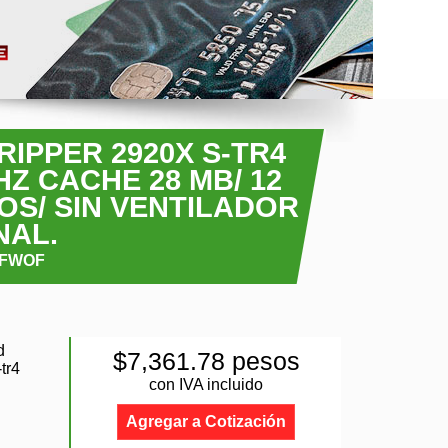
PPER 2920X S-TR4
HZ CACHE 28 MB/ 12
OS/ SIN VENTILADOR
NAL.
AFWOF
d
$7,361.78 pesos
tr4
con IVA incluido
Agregar a Cotización