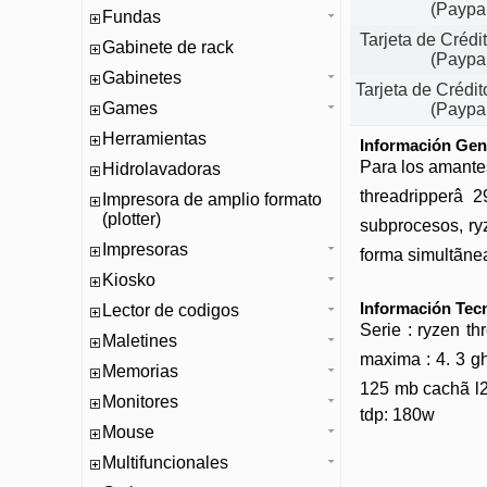
(Paypa
Fundas
Tarjeta de Créd
Gabinete de rack
(Paypa
Gabinetes
Tarjeta de Crédi
Games
(Paypa
Herramientas
Información Gen
Para los amante
Hidrolavadoras
threadripperâ 
Impresora de amplio formato
(plotter)
subprocesos, ryz
Impresoras
forma simultãne
Kiosko
Información Tec
Lector de codigos
Serie : ryzen th
Maletines
maxima : 4. 3 gh
Memorias
125 mb cachã l2
Monitores
tdp: 180w
Mouse
Multifuncionales