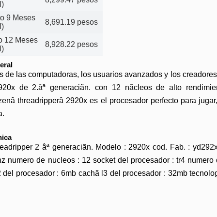
l)
ito 9 Meses
8,691.19 pesos
l)
to 12 Meses
8,928.22 pesos
l)
eral
s de las computadoras, los usuarios avanzados y los creadores
2920x de 2.âª generaciãn. con 12 nãcleos de alto rendimi
enâ threadripperâ 2920x es el procesador perfecto para jugar,
a.
nica
readripper 2 âª generaciãn. Modelo : 2920x cod. Fab. : yd292
z numero de nucleos : 12 socket del procesador : tr4 numero de
 del procesador : 6mb cachã l3 del procesador : 32mb tecnolo