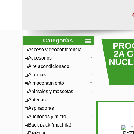
Categorías
PRO
Acceso videoconferencia
2A G
Accesorios
NUCL
Aire acondicionado
Alarmas
Almacenamiento
Animales y mascotas
Antenas
Aspiradoras
Audifonos y micro
Back pack (mochila)
Bascula