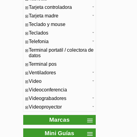
Tarjeta controladora
Tarjeta madre
Teclado y mouse
Teclados
Telefonia
Terminal portatil / colectora de
datos
Terminal pos
Ventiladores
Video
Videoconferencia
Videograbadores
Videoproyector
Marcas
Mini Guías