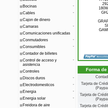
Bocinas
Cables
Cajon de dinero
Camaras
Comunicaciones unificadas
Conmutadores
Consumibles
Contador de billetes
Control de acceso y
asistencia
Forma de
Controles
Conta
Discos duros
Tarjeta de Créd
Electrodomesticos
(Paypa
Energia
Tarjeta de Créd
Energia solar
(Paypa
Freidora de aire
Tarjeta de Créd