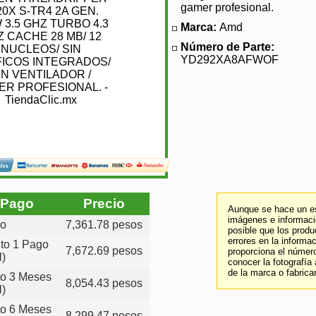
gamer profesional.
Marca:
Amd
Número de Parte:
YD292XA8AFWOF
 Pago
Precio
Aunque se hace un es
imágenes e informació
do
7,361.78 pesos
posible que los prod
errores en la informa
ito 1 Pago
7,672.69 pesos
proporciona el número
l)
conocer la fotografía
de la marca o fabrica
ito 3 Meses
8,054.43 pesos
l)
ito 6 Meses
8,299.47 pesos