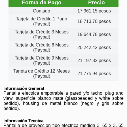
Forma de Pago
Precio
Contado
17,961.15 pesos
Tarjeta de Crédito 1 Pago
18,713.70 pesos
(Paypal)
Tarjeta de Crédito 3 Meses
19,644.78 pesos
(Paypal)
Tarjeta de Crédito 6 Meses
20,242.42 pesos
(Paypal)
Tarjeta de Crédito 9 Meses
21,197.82 pesos
(Paypal)
Tarjeta de Crédito 12 Meses
21,775.94 pesos
(Paypal)
Información General
Pantalla electrica empotrable a pared y/o techo, plug and
view, superficie blanco mate (glassbeaded y white sobre
pedido), housing de metal blanco (negro y gris sobre
pedido).
Información Tecnica
Pantalla de proyeccion tipo electrica medida 3. 65 x 3. 65