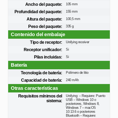
Ancho del paquete:
105 mm
Profundidad del paquete:
155 mm
Altura del paquete:
100,5 mm
Peso del paquete:
335 g
Contenido del embalaje
Tipo de receptor:
Unifying receiver
Receptor unificador:
Si
Pilas incluidas:
Si
Batería
Tecnología de batería:
Polímero de litio
Capacidad de batería:
240 mAh
Otras características
Requisitos mínimos del
Unifying: – Requiere: Puerto
USB – Windows 10 o
sistema:
posteriores, Windows 8,
Windows 7 – macOS
10.13.6 o posteriores
Bluetooth – Requiere: