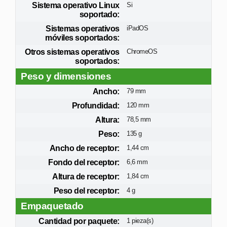
Sistema operativo Linux
Si
soportado:
Sistemas operativos
iPadOS
móviles soportados:
Otros sistemas operativos
ChromeOS
soportados:
Peso y dimensiones
Ancho:
79 mm
Profundidad:
120 mm
Altura:
78,5 mm
Peso:
135 g
Ancho de receptor:
1,44 cm
Fondo del receptor:
6,6 mm
Altura de receptor:
1,84 cm
Peso del receptor:
4 g
Empaquetado
Cantidad por paquete:
1 pieza(s)