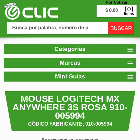
Por Cotizar
0
$ 0.00
Items
Categorías
Marcas
Mini Guías
MOUSE LOGITECH MX
ANYWHERE 3S ROSA 910-
005994
CÓDIGO FABRICANTE: 910-005994
Se encuentra en la categoría: