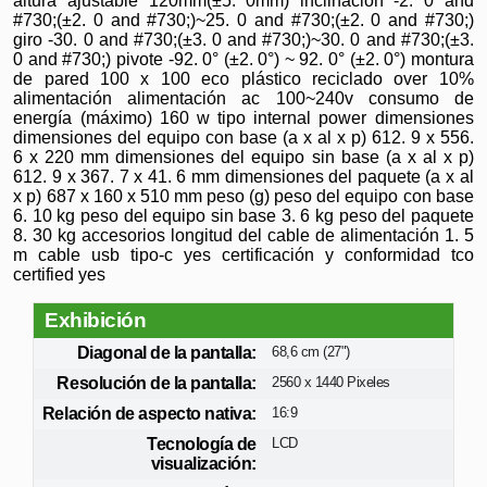
altura ajustable 120mm(±5. 0mm) inclinación -2. 0 and
#730;(±2. 0 and #730;)~25. 0 and #730;(±2. 0 and #730;)
giro -30. 0 and #730;(±3. 0 and #730;)~30. 0 and #730;(±3.
0 and #730;) pivote -92. 0° (±2. 0°) ~ 92. 0° (±2. 0°) montura
de pared 100 x 100 eco plástico reciclado over 10%
alimentación alimentación ac 100~240v consumo de
energía (máximo) 160 w tipo internal power dimensiones
dimensiones del equipo con base (a x al x p) 612. 9 x 556.
6 x 220 mm dimensiones del equipo sin base (a x al x p)
612. 9 x 367. 7 x 41. 6 mm dimensiones del paquete (a x al
x p) 687 x 160 x 510 mm peso (g) peso del equipo con base
6. 10 kg peso del equipo sin base 3. 6 kg peso del paquete
8. 30 kg accesorios longitud del cable de alimentación 1. 5
m cable usb tipo-c yes certificación y conformidad tco
certified yes
Exhibición
Diagonal de la pantalla:
68,6 cm (27")
Resolución de la pantalla:
2560 x 1440 Pixeles
Relación de aspecto nativa:
16:9
Tecnología de
LCD
visualización: