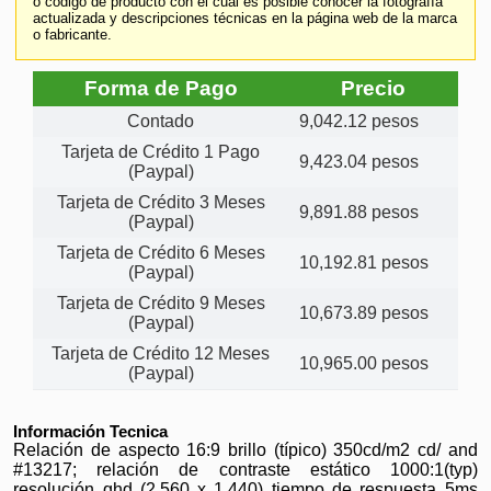
o código de producto con el cual es posible conocer la fotografía
actualizada y descripciones técnicas en la página web de la marca
o fabricante.
Forma de Pago
Precio
Contado
9,042.12 pesos
Tarjeta de Crédito 1 Pago
9,423.04 pesos
(Paypal)
Tarjeta de Crédito 3 Meses
9,891.88 pesos
(Paypal)
Tarjeta de Crédito 6 Meses
10,192.81 pesos
(Paypal)
Tarjeta de Crédito 9 Meses
10,673.89 pesos
(Paypal)
Tarjeta de Crédito 12 Meses
10,965.00 pesos
(Paypal)
Información Tecnica
Relación de aspecto 16:9 brillo (típico) 350cd/m2 cd/ and
#13217; relación de contraste estático 1000:1(typ)
resolución qhd (2,560 x 1,440) tiempo de respuesta 5ms