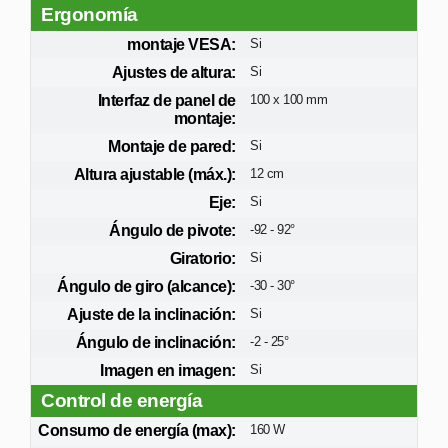
Ergonomía
montaje VESA:
Si
Ajustes de altura:
Si
Interfaz de panel de
100 x 100 mm
montaje:
Montaje de pared:
Si
Altura ajustable (máx.):
12 cm
Eje:
Si
Ángulo de pivote:
-92 - 92°
Giratorio:
Si
Ángulo de giro (alcance):
-30 - 30°
Ajuste de la inclinación:
Si
Ángulo de inclinación:
-2 - 25°
Imagen en imagen:
Si
Control de energía
Consumo de energía (max):
160 W