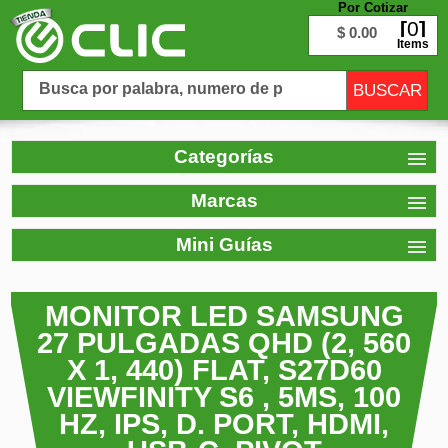
Por Cotizar
0
$ 0.00
Items
Categorías
Marcas
Mini Guías
MONITOR LED SAMSUNG
27 PULGADAS QHD (2, 560
X 1, 440) FLAT, S27D60
VIEWFINITY S6 , 5MS, 100
HZ, IPS, D. PORT, HDMI,