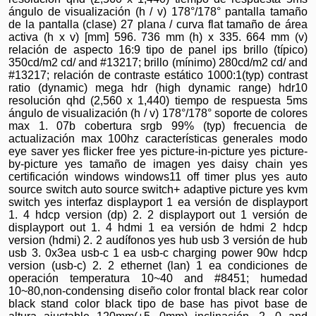
ángulo de visualización (h / v) 178°/178° pantalla tamaño
de la pantalla (clase) 27 plana / curva flat tamaño de área
activa (h x v) [mm] 596. 736 mm (h) x 335. 664 mm (v)
relación de aspecto 16:9 tipo de panel ips brillo (típico)
350cd/m2 cd/ and #13217; brillo (mínimo) 280cd/m2 cd/ and
#13217; relación de contraste estático 1000:1(typ) contrast
ratio (dynamic) mega hdr (high dynamic range) hdr10
resolución qhd (2,560 x 1,440) tiempo de respuesta 5ms
ángulo de visualización (h / v) 178°/178° soporte de colores
max 1. 07b cobertura srgb 99% (typ) frecuencia de
actualización max 100hz características generales modo
eye saver yes flicker free yes picture-in-picture yes picture-
by-picture yes tamaño de imagen yes daisy chain yes
certificación windows windows11 off timer plus yes auto
source switch auto source switch+ adaptive picture yes kvm
switch yes interfaz displayport 1 ea versión de displayport
1. 4 hdcp version (dp) 2. 2 displayport out 1 versión de
displayport out 1. 4 hdmi 1 ea versión de hdmi 2 hdcp
version (hdmi) 2. 2 audífonos yes hub usb 3 versión de hub
usb 3. 0x3ea usb-c 1 ea usb-c charging power 90w hdcp
version (usb-c) 2. 2 ethernet (lan) 1 ea condiciones de
operación temperatura 10~40 and #8451; humedad
10~80,non-condensing diseño color frontal black rear color
black stand color black tipo de base has pivot base de