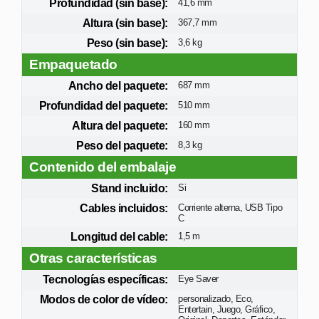
Profundidad (sin base):
41,6 mm
Altura (sin base):
367,7 mm
Peso (sin base):
3,6 kg
Empaquetado
Ancho del paquete:
687 mm
Profundidad del paquete:
510 mm
Altura del paquete:
160 mm
Peso del paquete:
8,3 kg
Contenido del embalaje
Stand incluido:
Si
Cables incluidos:
Corriente alterna, USB Tipo
C
Longitud del cable:
1,5 m
Otras características
Tecnologías específicas:
Eye Saver
Modos de color de vídeo:
personalizado, Eco,
Entertain, Juego, Gráfico,