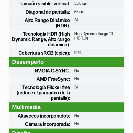
Tamaño visible, vertical:
33,6 cm
Diagonal de pantalla:
68 cm
Alto Rango Dinámico
Si
(HDR):
Tecnología HDR (High
High Dynamic Range 10
(HDR10)
Dynamic Range, Alto rango
dinámico):
Cobertura sRGB (típica):
99%
Desempeño
NVIDIA G-SYNC:
No
AMD FreeSync:
No
Tecnología Flicker free
Si
(reduce el parpadeo de la
pantalla):
Multimedia
Altavoces incorporados:
No
Cámara incorporada:
No