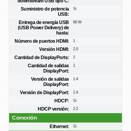
downstream USB tipo C:
Suministro de potencia
Si
USB:
Entrega de energía USB
90 W
(USB Power Delivery) de
hasta:
Número de puertos HDMI:
1
Versión HDMI:
2.0
Cantidad de DisplayPorts:
2
Cantidad de salidas
1
DisplayPort:
Versión de salidas
1.4
DisplayPort:
Versión de DisplayPort:
1.4
HDCP:
Si
HDCP versión:
2.2
Conexión
Ethernet:
Si