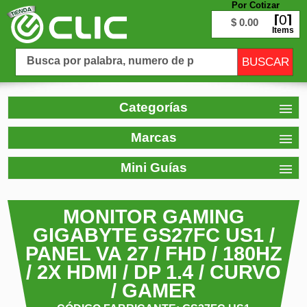
Por Cotizar
0
$ 0.00
Items
Categorías
Marcas
Mini Guías
MONITOR GAMING
GIGABYTE GS27FC US1 /
PANEL VA 27 / FHD / 180HZ
/ 2X HDMI / DP 1.4 / CURVO
/ GAMER