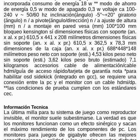
incorporada consumo de energía 18 w ** modo de ahorro
de energía 0,5 w modo de apagado 0,3 w voltaje ca 100-
240 v ~ 50/60 hz inclinación(ángulo) -5°~+20° giratorio
(ángulo) n / a pivote(ángulo/dirección) n / a ajuste de altura
(mm) n / a montaje en pared vesa (mm) 100*100 mm
bloqueo kensington sí dimensiones físicas con soporte (an.
x al. x pr.) 610,5 x 441 x 208 milímetros dimensiones físicas
sin soporte (an. x al. x pr.) 610,5 x 362,5 x 78,3 mm
dimensiones de la caja (an. x al. x pr.) 688*448*148
milímetros peso neto con soporte (esti.) 4,53 kilos peso neto
sin soporte (esti.) 3,62 kilos peso bruto (estimado) 7,1
kilogramos accesorios cable de alimentación/cable
hdmi/guía de acceso rápido/tarjeta de garantía nota *para
habilitar osd sidekick (integrado en gcc), se requiere una
conexión entre la pc y el monitor con un cable hdmi/dp.
**las condiciones de prueba cumplen con los estándares
cec.
Información Tecnica
La última milla para tu sistema de juego como reproductor
invisible, el monitor suele subestimarse. La verdad es que
los monitores funcionan como un efecto sinérgico y sacan
el máximo rendimiento de los componentes de pc. Los
monitores para juegos de gigabyte ofrecen las mejores