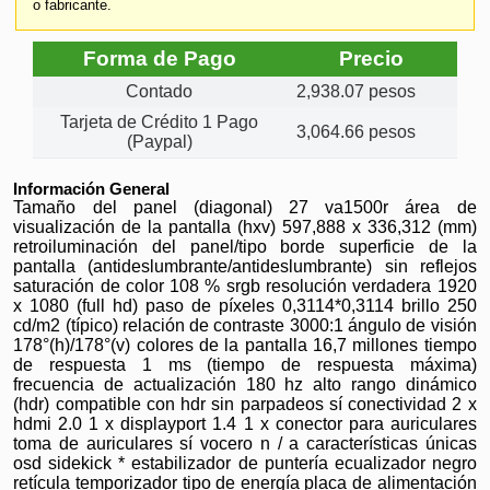
o fabricante.
Forma de Pago
Precio
Contado
2,938.07 pesos
Tarjeta de Crédito 1 Pago
3,064.66 pesos
(Paypal)
Información General
Tamaño del panel (diagonal) 27 va1500r área de
visualización de la pantalla (hxv) 597,888 x 336,312 (mm)
retroiluminación del panel/tipo borde superficie de la
pantalla (antideslumbrante/antideslumbrante) sin reflejos
saturación de color 108 % srgb resolución verdadera 1920
x 1080 (full hd) paso de píxeles 0,3114*0,3114 brillo 250
cd/m2 (típico) relación de contraste 3000:1 ángulo de visión
178°(h)/178°(v) colores de la pantalla 16,7 millones tiempo
de respuesta 1 ms (tiempo de respuesta máxima)
frecuencia de actualización 180 hz alto rango dinámico
(hdr) compatible con hdr sin parpadeos sí conectividad 2 x
hdmi 2.0 1 x displayport 1.4 1 x conector para auriculares
toma de auriculares sí vocero n / a características únicas
osd sidekick * estabilizador de puntería ecualizador negro
retícula temporizador tipo de energía placa de alimentación