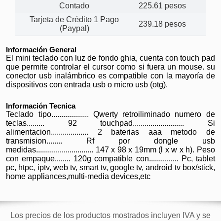
Contado
225.61 pesos
Tarjeta de Crédito 1 Pago
239.18 pesos
(Paypal)
Información General
El mini teclado con luz de fondo ghia, cuenta con touch pad
que permite controlar el cursor como si fuera un mouse. su
conector usb inalámbrico es compatible con la mayoría de
dispositivos con entrada usb o micro usb (otg).
Información Tecnica
Teclado tipo................... Qwerty retroiliminado numero de
teclas......... 92 touchpad.......................... Si
alimentacion................... 2 baterias aaa metodo de
transmision........ Rf por dongle usb
medidas............................. 147 x 98 x 19mm (l x w x h). Peso
con empaque........ 120g compatible con............... Pc, tablet
pc, htpc, iptv, web tv, smart tv, google tv, android tv box/stick,
home appliances,multi-media devices,etc
Los precios de los productos mostrados incluyen IVA y se