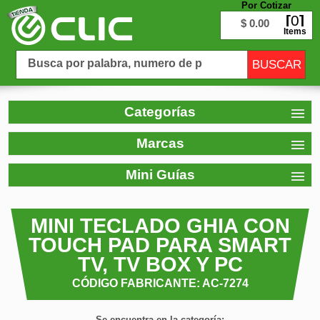
Por Cotizar
0
$ 0.00
Items
Categorías
Marcas
Mini Guías
MINI TECLADO GHIA CON
TOUCH PAD PARA SMART
TV, TV BOX Y PC
CÓDIGO FABRICANTE: AC-7274
Se encuentra en la categoría: