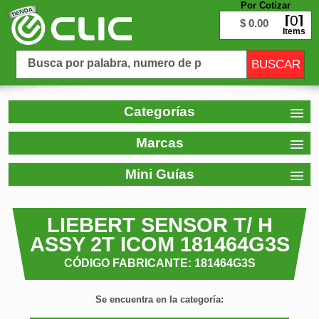
Por Cotizar
0
$ 0.00
Items
Categorías
Marcas
Mini Guías
LIEBERT SENSOR T/ H
ASSY 2T ICOM 181464G3S
CÓDIGO FABRICANTE: 181464G3S
Se encuentra en la categoría: