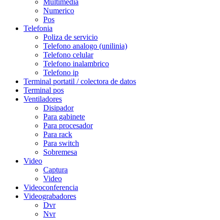
Multimedia
Numerico
Pos
Telefonia
Poliza de servicio
Telefono analogo (unilinia)
Telefono celular
Telefono inalambrico
Telefono ip
Terminal portatil / colectora de datos
Terminal pos
Ventiladores
Disipador
Para gabinete
Para procesador
Para rack
Para switch
Sobremesa
Video
Captura
Video
Videoconferencia
Videograbadores
Dvr
Nvr