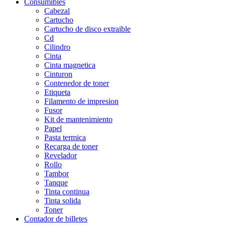
Consumibles
Cabezal
Cartucho
Cartucho de disco extraible
Cd
Cilindro
Cinta
Cinta magnetica
Cinturon
Contenedor de toner
Etiqueta
Filamento de impresion
Fusor
Kit de mantenimiento
Papel
Pasta termica
Recarga de toner
Revelador
Rollo
Tambor
Tanque
Tinta continua
Tinta solida
Toner
Contador de billetes