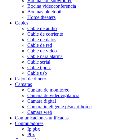
Bocina con subwoofer
Bocina videoconferencia
Bocinas bluetooth
Home theaters
Cables
Cable de audio
Cable de corriente
Cable de datos
Cable de red
Cable de video
Cable para alarma
Cable serial
Cable tipo c
Cable usb
Cajon de dinero
Camaras
Camara de monitoreo
Camara de videovigilancia
Camara digital
Camara inteligente p/smart home
Camara web
Comunicaciones unificadas
Conmutadores
Ip pbx
Pbx