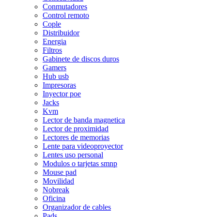
Conmutadores
Control remoto
Cople
Distribuidor
Energia
Filtros
Gabinete de discos duros
Gamers
Hub usb
Impresoras
Inyector poe
Jacks
Kvm
Lector de banda magnetica
Lector de proximidad
Lectores de memorias
Lente para videoproyector
Lentes uso personal
Modulos o tarjetas smnp
Mouse pad
Movilidad
Nobreak
Oficina
Organizador de cables
Pads