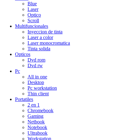
Blue
Laser
Optico
Scroll
Multifuncionales
Inyeccion de tinta
Laser a color
Laser monocromatica
Tinta solida
Opticos
Dvd rom
Dvd rw
Pc
All in one
Desktop
Pc workstation
Thin client
Portatiles
2 en 1
Chromebook
Gaming
Netbook
Notebook
Ultrabook
Workstation