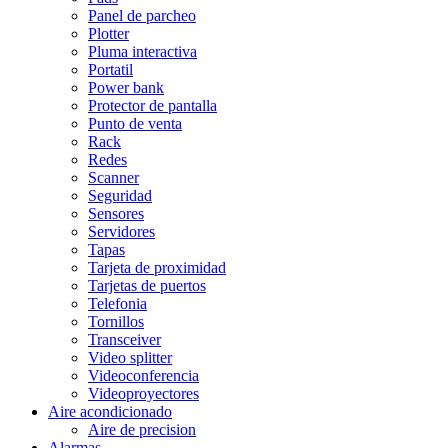
Panel de parcheo
Plotter
Pluma interactiva
Portatil
Power bank
Protector de pantalla
Punto de venta
Rack
Redes
Scanner
Seguridad
Sensores
Servidores
Tapas
Tarjeta de proximidad
Tarjetas de puertos
Telefonia
Tornillos
Transceiver
Video splitter
Videoconferencia
Videoproyectores
Aire acondicionado
Aire de precision
Alarmas