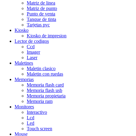
Matriz de linea
Matriz de punto
Punto de venta
Tanque de tinta
Tarjetas pvc
Kiosko
Kiosko de impresion
Lector de codigos
Ccd
Imager
Laser
Maletines
Maletin clasico
Maletin con ruedas
Memorias
Memoria flash card
Memoria flash usb
Memoria propietaria
Memoria ram
Monitores
Interactivo
Lcd
Led
Touch screen
Mouse