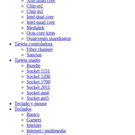
Arm quad core
Chip m1
Chip m2
Intel dual core
Intel quad core
Mediatek
Octa core kirin
Qualcomm snapdragon
Tarjeta controladora
Fiber channel
Sata/sas
Tarjeta madre
Bundle
Socket 1151
Socket 1200
Socket 1700
Socket 2011
Socket am4
Socket am5
Teclado y mouse
Teclados
Basico
Gamers
Internet
Internet / multimedia