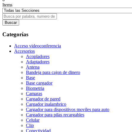
Items
Categorías
Acceso videoconferencia
Accesorios
Acopladores
Adaptadores
Antena
Bandeja para cajon de dinero
Base
Base cargador
Biometria
Camaras
Cargador de pared
Cargador inalambrico
Cargador para dispositivos moviles para auto
Cargador para pilas recargables
Celular
Clip
Conectividad