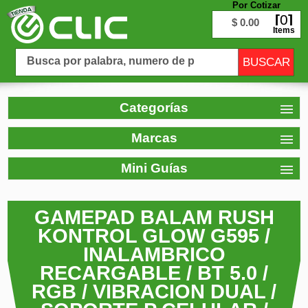
Por Cotizar
0
$ 0.00
Items
Categorías
Marcas
Mini Guías
GAMEPAD BALAM RUSH
KONTROL GLOW G595 /
INALAMBRICO
RECARGABLE / BT 5.0 /
RGB / VIBRACION DUAL /