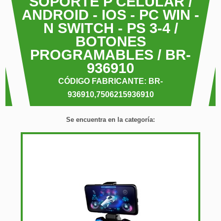
SOPORTE P CELULAR /
ANDROID - IOS - PC WIN -
N SWITCH - PS 3-4 /
BOTONES
PROGRAMABLES / BR-
936910
CÓDIGO FABRICANTE: BR-
936910,7506215936910
Se encuentra en la categoría: