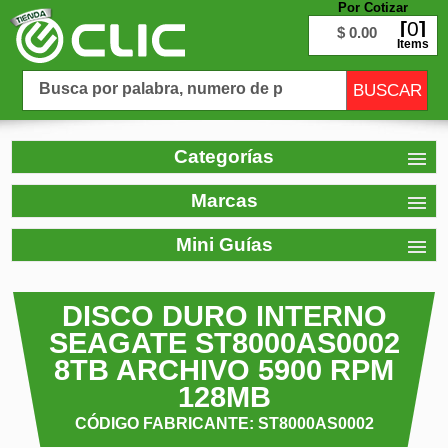
Por Cotizar
0
$ 0.00
Items
Categorías
Marcas
Mini Guías
DISCO DURO INTERNO
SEAGATE ST8000AS0002
8TB ARCHIVO 5900 RPM
128MB
CÓDIGO FABRICANTE: ST8000AS0002