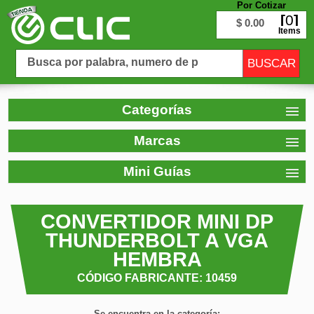
Por Cotizar
0
$ 0.00
Items
Categorías
Marcas
Mini Guías
CONVERTIDOR MINI DP
THUNDERBOLT A VGA
HEMBRA
CÓDIGO FABRICANTE: 10459
Se encuentra en la categoría: