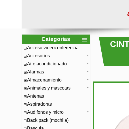
Categorías
CIN
Acceso videoconferencia
Accesorios
Aire acondicionado
Alarmas
Almacenamiento
Animales y mascotas
Antenas
Aspiradoras
Audifonos y micro
Back pack (mochila)
Bascula