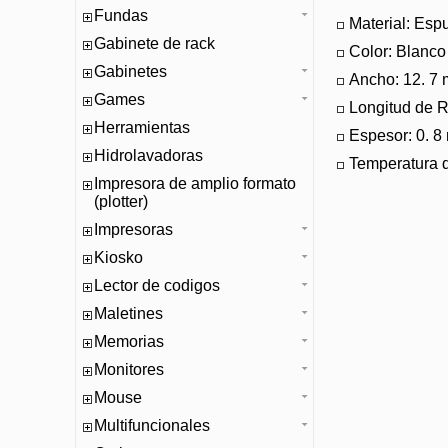
Fundas
Material: Esp
Gabinete de rack
Color: Blanco
Gabinetes
Ancho: 12. 7
Games
Longitud de R
Herramientas
Espesor: 0. 
Hidrolavadoras
Temperatura d
Impresora de amplio formato
(plotter)
Impresoras
Kiosko
Lector de codigos
Maletines
Memorias
Monitores
Mouse
Multifuncionales