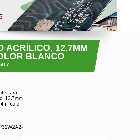
 ACRÍLICO, 12.7MM
COLOR BLANCO
50-7
ble cara,
co, 12.7mm
.4m, color
P32W2A2-