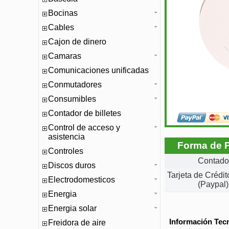
Bocinas
Cables
Cajon de dinero
Camaras
Comunicaciones unificadas
Conmutadores
Consumibles
Contador de billetes
Control de acceso y
asistencia
Forma de 
Controles
Contado
Discos duros
Tarjeta de Crédi
Electrodomesticos
(Paypal)
Energia
Energia solar
Información Tec
Freidora de aire