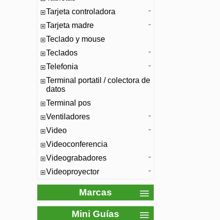
Tarjeta controladora
Tarjeta madre
Teclado y mouse
Teclados
Telefonia
Terminal portatil / colectora de
datos
Terminal pos
Ventiladores
Video
Videoconferencia
Videograbadores
Videoproyector
Marcas
Mini Guías