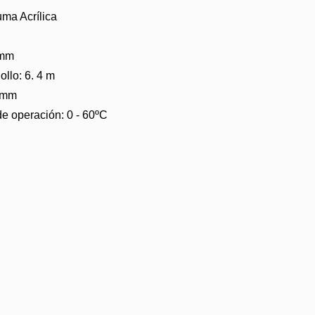
uma Acrílica
 mm
ollo: 6. 4 m
8 mm
e operación: 0 - 60ºC