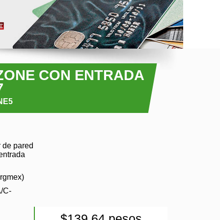
ZONE CON ENTRADA
7
NE5
 de pared
entrada
argmex)
/C-
$139.64 pesos