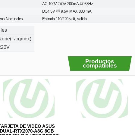
AC 100V-240V 200mA 47-63Hz
DC4.5V  9.5V MAX 800 mA
icas Nominales
Entrada 110/220 volt, salida
lles
zone(Targmex)
220V
Productos
compatibles
TARJETA DE VIDEO ASUS
DUAL-RTX2070-A8G 8GB