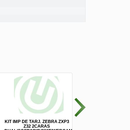
KIT IMP DE TARJ. ZEBRA ZXP3
( CA-3 PUNTAS) CABLE 3 
Z32 2CARAS
GRIS 1M METALICO 2.