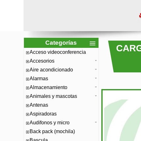
Categorías
CARG
Acceso videoconferencia
Accesorios
Aire acondicionado
Alarmas
Almacenamiento
Animales y mascotas
Antenas
Aspiradoras
Audifonos y micro
Back pack (mochila)
Bascula