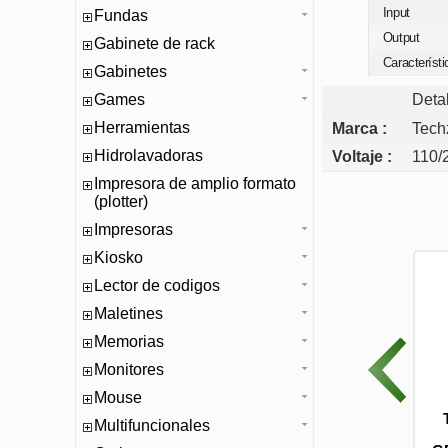
Input
Fundas
Output
Gabinete de rack
Característ
Gabinetes
Games
Deta
Herramientas
Marca :
Tech
Hidrolavadoras
Voltaje :
110/
Impresora de amplio formato
(plotter)
Impresoras
Kiosko
Lector de codigos
Maletines
Memorias
Monitores
Mouse
COLORS) CABLE V8
(CA-COLORS) CABLE V8
Multifuncionales
O 100 CM PLASTICO
NEGRO 100 CM PLASTICO 2A