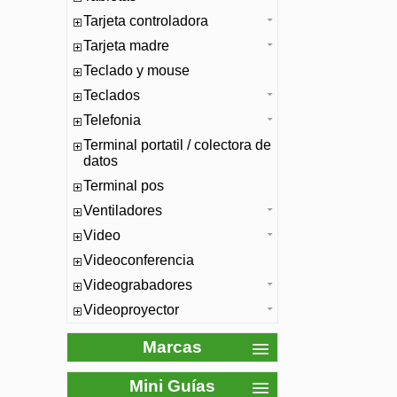
Tarjeta controladora
Tarjeta madre
Teclado y mouse
Teclados
Telefonia
Terminal portatil / colectora de
datos
Terminal pos
Ventiladores
Video
Videoconferencia
Videograbadores
Videoproyector
Marcas
Mini Guías