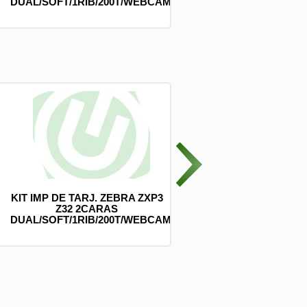
DUAL/SOFT/1RIB/200T/WEBCAM/Z32
BLACKPCS(CAGYMUM-
KIT IMP DE TARJ. ZEBRA ZXP3
( CA-3 PUNTAS) CABLE 3 
Z32 2CARAS
GRIS 1M METALICO 2.
DUAL/SOFT/1RIB/200T/WEBCAM/Z32
BLACKPCS(CAGYMUM-