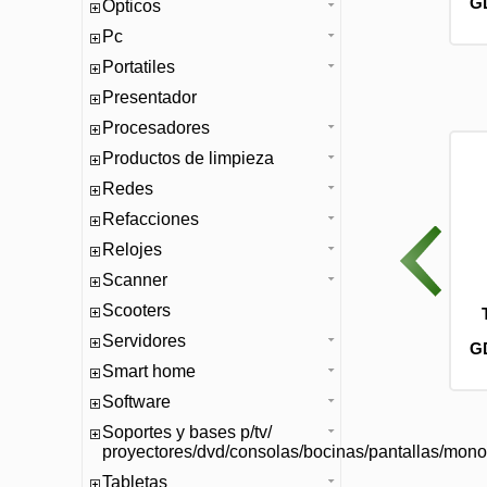
LACKPCS (CAWMP-2)
BLACKPCS (CABLMP-2)
G
Opticos
Pc
Portatiles
Presentador
Procesadores
Productos de limpieza
Redes
Refacciones
Relojes
Scanner
Scooters
COLORS) CABLE V8
(CA-COLORS) CABLE V8
O 100 CM PLASTICO
NEGRO 100 CM PLASTICO 2A
Servidores
LACKPCS (CAWMP-2)
BLACKPCS (CABLMP-2)
G
Smart home
Software
Soportes y bases p/tv/
proyectores/dvd/consolas/bocinas/pantallas/mono
Tabletas