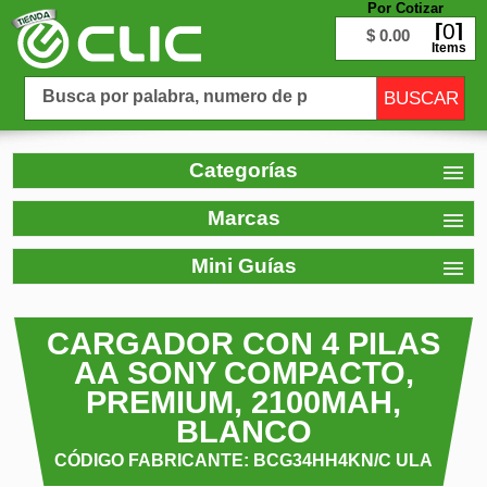
Por Cotizar
0
$ 0.00
Items
Categorías
Marcas
Mini Guías
CARGADOR CON 4 PILAS
AA SONY COMPACTO,
PREMIUM, 2100MAH,
BLANCO
CÓDIGO FABRICANTE: BCG34HH4KN/C ULA