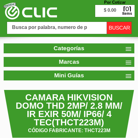
Por Cotizar
0
$ 0.00
Items
Categorías
Marcas
Mini Guías
CAMARA HIKVISION
DOMO THD 2MP/ 2.8 MM/
IR EXIR 50M/ IP66/ 4
TEC(THCT223M)
CÓDIGO FABRICANTE: THCT223M