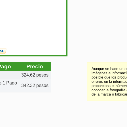
Pago
Precio
Aunque se hace un es
imágenes e informació
324.62 pesos
posible que los prod
errores en la informa
to 1 Pago
342.32 pesos
proporciona el número
conocer la fotografía
de la marca o fabrica