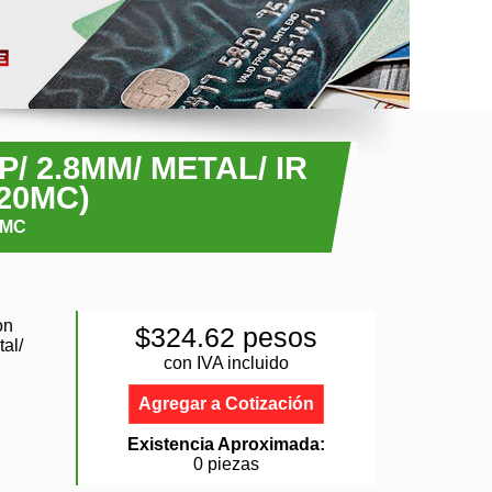
/ 2.8MM/ METAL/ IR
20MC)
0MC
on
$324.62 pesos
al/
con IVA incluido
Agregar a Cotización
Existencia Aproximada:
0 piezas