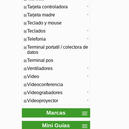
Tarjeta controladora
Tarjeta madre
Teclado y mouse
Teclados
Telefonia
Terminal portatil / colectora de
datos
Terminal pos
Ventiladores
Video
Videoconferencia
Videograbadores
Videoproyector
Marcas
Mini Guías