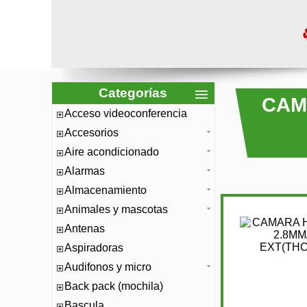
Categorías
CAMA
Acceso videoconferencia
Accesorios
Aire acondicionado
Alarmas
Almacenamiento
Animales y mascotas
Antenas
Aspiradoras
Audifonos y micro
Back pack (mochila)
Bascula