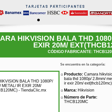
RA HIKVISION BALA THD 1080P
EXIR 20M/ EXT(THCB1
CÓDIGO FABRICANTE: THCB12
Se encuentra en la categoría:
Producto:
Camara hikvisi
bala thd 1080p/ 2.8mm/ met
ir exir 20m/ ext(thcb120mc)
Marca:
Hikvision
Número de Parte:
THCB120MC