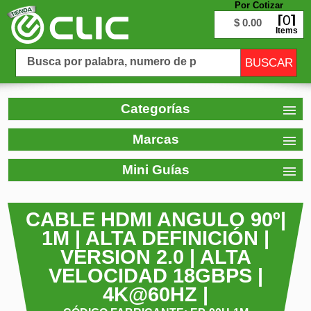
Por Cotizar
0
$ 0.00
Items
Categorías
Marcas
Mini Guías
CABLE HDMI ANGULO 90º|
1M | ALTA DEFINICIÓN |
VERSION 2.0 | ALTA
VELOCIDAD 18GBPS |
4K@60HZ |