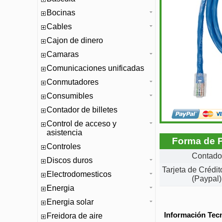
Bocinas
Cables
Cajon de dinero
Camaras
Comunicaciones unificadas
Conmutadores
Consumibles
Contador de billetes
Control de acceso y
asistencia
Forma de 
Controles
Contado
Discos duros
Tarjeta de Crédi
Electrodomesticos
(Paypal)
Energia
Energia solar
Información Tec
Freidora de aire