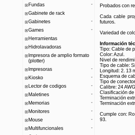
Fundas
Probados con re
Gabinete de rack
Cada cable prop
Gabinetes
futuros.
Games
Variedad de colo
Herramientas
Información téc
Hidrolavadoras
Tipo: Cable de 
Color: Azul.
Impresora de amplio formato
Nivel de rendimi
(plotter)
Tipo de cable: S
Impresoras
Longitud: 2. 13 m.
Esquema de cab
Kiosko
Tipo de conector
Lector de codigos
Calibre: 24 AWG
Clasificación de
Maletines
Terminación ext
Memorias
Terminación ext
Monitores
Cumple con: RoH
93.
Mouse
Multifuncionales