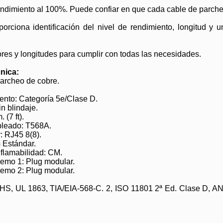
ndimiento al 100%. Puede confiar en que cada cable de parcheo
orciona identificación del nivel de rendimiento, longitud y 
res y longitudes para cumplir con todas las necesidades.
nica:
parcheo de cobre.
ento: Categoría 5e/Clase D.
in blindaje.
 (7 ft).
leado: T568A.
: RJ45 8(8).
 Estándar.
 flamabilidad: CM.
remo 1: Plug modular.
remo 2: Plug modular.
S, UL 1863, TIA/EIA-568-C. 2, ISO 11801 2ª Ed. Clase D, AN