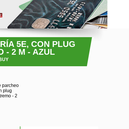
ÍA 5E, CON PLUG
- 2 M - AZUL
7BUY
e parcheo
n plug
remo - 2