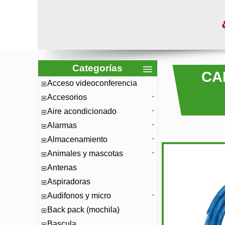
Categorías
CA
Acceso videoconferencia
Accesorios
Aire acondicionado
Alarmas
Almacenamiento
Animales y mascotas
Antenas
Aspiradoras
Audifonos y micro
Back pack (mochila)
Bascula