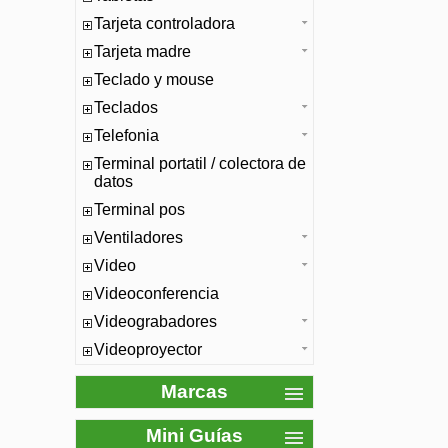
Tarjeta controladora
Tarjeta madre
Teclado y mouse
Teclados
Telefonia
Terminal portatil / colectora de
datos
Terminal pos
Ventiladores
Video
Videoconferencia
Videograbadores
Videoproyector
Marcas
Mini Guías