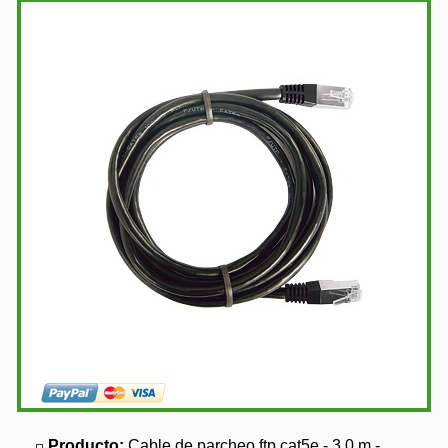
Producto:
Cable de parcheo ftp cat5e - 3.0 m -