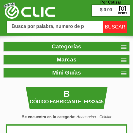
Por Cotizar
0
$ 0.00
Items
Categorías
Marcas
Mini Guías
B
CÓDIGO FABRICANTE: FP33545
Se encuentra en la categoría:
Accesorios
-
Celular