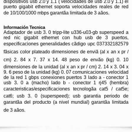
dispositivos usb 2.0 y 1.1 ( velocidades de usb 2.0 y 1.1) el
puerto gigabit ethernet soporta velocidades reales de red
de 10/100/1000 mbps garantãa limitada de 3 aãos.
Información Tecnica
Adaptador de usb 3. 0 tripp-lite u336-u03-gb superspeed a
red nic gigabit ethernet con hub usb de 3 puertos,
especificaciones generalidades cãdigo upc 037332182579
fãsicas color plateado dimensiones de enviã (al x an x pr /
cm) 2. 84 x 7. 37 x 14. 48 peso de envão (kg) 0. 10
dimensiones de la unidad (al x an x pr / cm) 2. 14 x 3. 04 x
9. 6 peso de la unidad (kg) 0. 07 comunicaciones velocidad
de la red 1 gbps conexiones puertos 3 lado a - conector 1
usb 3. 0 a (macho) lado b - conector 1 rj45 (hembra)
caracteristicas/especificaciones tecnologãa cat5 / cat5e;
cat6; usb 3. 0 (superspeed); usb garantia periodo de
garantãa del producto (a nivel mundial) garantãa limitada
de 3 aãos.