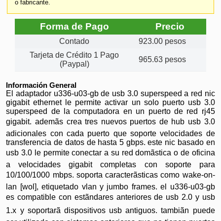
o fabricante.
Forma de Pago
Precio
Contado
923.00 pesos
Tarjeta de Crédito 1 Pago
965.63 pesos
(Paypal)
Información General
El adaptador u336-u03-gb de usb 3.0 superspeed a red nic
gigabit ethernet le permite activar un solo puerto usb 3.0
superspeed de la computadora en un puerto de red rj45
gigabit. ademãs crea tres nuevos puertos de hub usb 3.0
adicionales con cada puerto que soporte velocidades de
transferencia de datos de hasta 5 gbps. este nic basado en
usb 3.0 le permite conectar a su red domãstica o de oficina
a velocidades gigabit completas con soporte para
10/100/1000 mbps. soporta caracterãsticas como wake-on-
lan [wol], etiquetado vlan y jumbo frames. el u336-u03-gb
es compatible con estãndares anteriores de usb 2.0 y usb
1.x y soportarã dispositivos usb antiguos. tambiãn puede