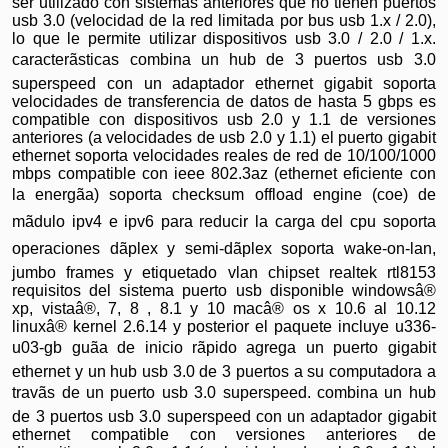
ser utilizado con sistemas anteriores que no tienen puertos
usb 3.0 (velocidad de la red limitada por bus usb 1.x / 2.0),
lo que le permite utilizar dispositivos usb 3.0 / 2.0 / 1.x.
caracterãsticas combina un hub de 3 puertos usb 3.0
superspeed con un adaptador ethernet gigabit soporta
velocidades de transferencia de datos de hasta 5 gbps es
compatible con dispositivos usb 2.0 y 1.1 de versiones
anteriores (a velocidades de usb 2.0 y 1.1) el puerto gigabit
ethernet soporta velocidades reales de red de 10/100/1000
mbps compatible con ieee 802.3az (ethernet eficiente con
la energãa) soporta checksum offload engine (coe) de
mãdulo ipv4 e ipv6 para reducir la carga del cpu soporta
operaciones dãplex y semi-dãplex soporta wake-on-lan,
jumbo frames y etiquetado vlan chipset realtek rtl8153
requisitos del sistema puerto usb disponible windowsâ®
xp, vistaâ®, 7, 8 , 8.1 y 10 macâ® os x 10.6 al 10.12
linuxâ® kernel 2.6.14 y posterior el paquete incluye u336-
u03-gb guãa de inicio rãpido agrega un puerto gigabit
ethernet y un hub usb 3.0 de 3 puertos a su computadora a
travãs de un puerto usb 3.0 superspeed. combina un hub
de 3 puertos usb 3.0 superspeed con un adaptador gigabit
ethernet compatible con versiones anteriores de