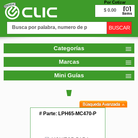
Por Cotizar
0
$ 0.00
Items
Categorías
Marcas
Mini Guías
# Parte:
LPH65-MC470-P