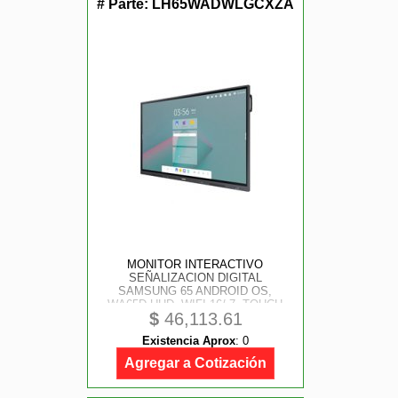
# Parte:
LH65WADWLGCXZA
MONITOR INTERACTIVO
SEÑALIZACION DIGITAL
SAMSUNG 65 ANDROID OS,
WA65D UHD, WIFI 16/ 7, TOUCH
$
46,113.61
Existencia Aprox
:
0
Agregar a Cotización