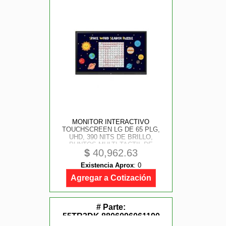
MONITOR INTERACTIVO
TOUCHSCREEN LG DE 65 PLG,
UHD, 390 NITS DE BRILLO,
PUNTOS MULTI-TACTIL DE
$
40,962.63
ESCRITURA 40; HDMI (3),
ENTRADA RGB/ AUDIO, ENTRADA
Existencia Aprox
:
0
RS232C, RJ45, USB 2.0, SISTEMA
ANDROID
Agregar a Cotización
# Parte:
55TR3DK,8806096061190