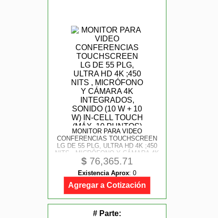
MONITOR PARA VIDEO
CONFERENCIAS TOUCHSCREEN
LG DE 55 PLG, ULTRA HD 4K ;450
NITS , MICRÓFONO Y CÁMARA 4K
$
76,365.71
INTEGRADOS, SONIDO (10 W + 10
W) IN-CELL TOUCH (MÁX. 10
Existencia Aprox
:
0
PUNTOS)
Agregar a Cotización
# Parte: