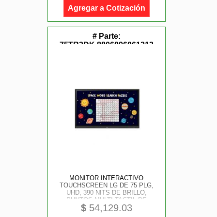
Agregar a Cotización
# Parte:
75TR3DK,8806096061213
MONITOR INTERACTIVO
TOUCHSCREEN LG DE 75 PLG,
UHD, 390 NITS DE BRILLO,
PUNTOS MULTI-TACTIL DE
$
54,129.03
ESCRITURA 40; HDMI (3),
ENTRADA RGB/ AUDIO, ENTRADA