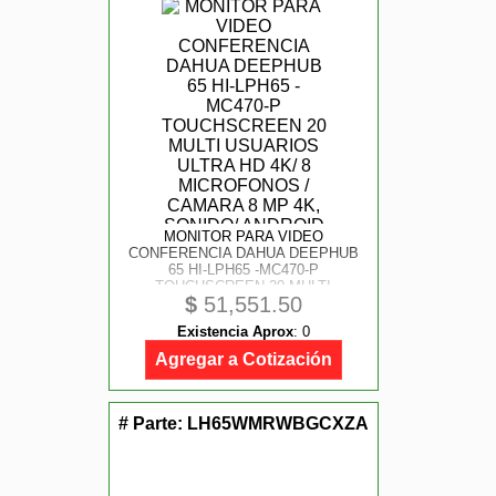
MONITOR PARA VIDEO
CONFERENCIA DAHUA DEEPHUB
65 HI-LPH65 -MC470-P
TOUCHSCREEN 20 MULTI
$
51,551.50
USUARIOS ULTRA HD 4K/ 8
MICROFONOS / CAMARA 8 MP 4K,
Existencia Aprox
:
0
SONIDO/ ANDROID / 1RJ45/ 3 USB/
1 MICRO USB/ HDMI
Agregar a Cotización
# Parte:
LH65WMRWBGCXZA