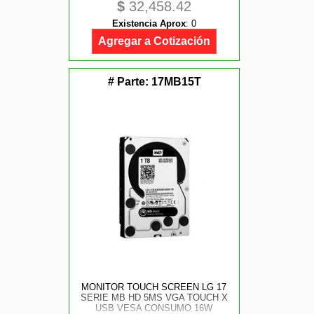
$
32,458.42
SONIDO/ ANDROID / BRILLO 350
CD GPU 4 NUCLEOS DAHUA DEEP
Existencia Aprox
:
0
HUB
Agregar a Cotización
# Parte:
17MB15T
MONITOR TOUCH SCREEN LG 17
SERIE MB HD 5MS VGA TOUCH X
USB VESA CONSUMO 16W