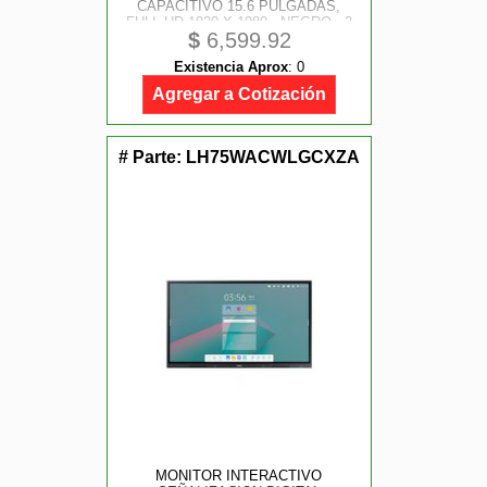
CAPACITIVO 15.6 PULGADAS,
FULL HD 1920 X 1080 , NEGRO , 2
$
6,599.92
USB-C, 1 MINI HDMI, BOCINA
INTEGRADA Y LAPIZ TACTIL
Existencia Aprox
:
0
INCLUIDO
Agregar a Cotización
# Parte:
LH75WACWLGCXZA
MONITOR INTERACTIVO