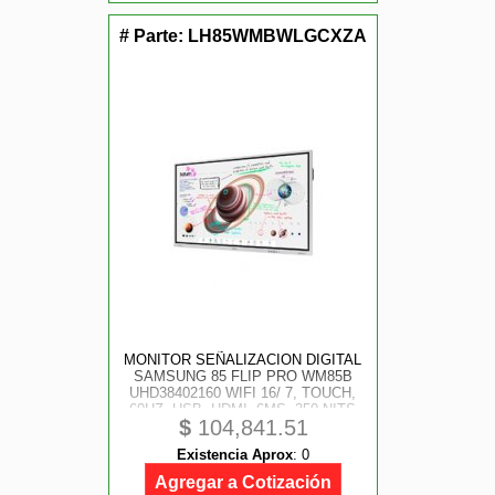
# Parte:
LH85WMBWLGCXZA
MONITOR SEÑALIZACION DIGITAL
SAMSUNG 85 FLIP PRO WM85B
UHD38402160 WIFI 16/ 7, TOUCH,
60HZ, USB, HDMI, 6MS, 350 NITS
$
104,841.51
Existencia Aprox
:
0
Agregar a Cotización