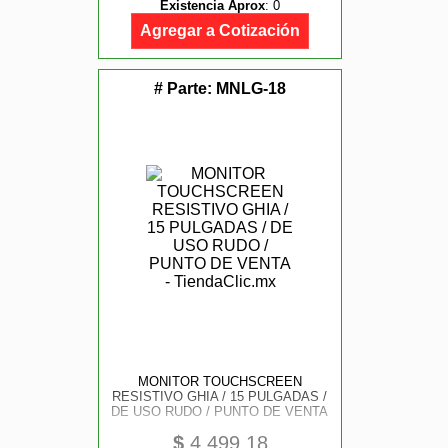
Existencia Aprox
:
0
RS232C, RJ45, USB 2.0, SISTEMA
ANDROID
Agregar a Cotización
# Parte:
MNLG-18
MONITOR TOUCHSCREEN
RESISTIVO GHIA / 15 PULGADAS /
DE USO RUDO / PUNTO DE VENTA
$
4,499.18