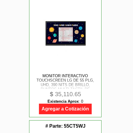
MONITOR INTERACTIVO
TOUCHSCREEN LG DE 55 PLG,
UHD, 390 NITS DE BRILLO,
PUNTOS MULTI-TACTIL DE
$
35,110.65
ESCRITURA 40; HDMI (3),
ENTRADA RGB/ AUDIO, ENTRADA
Existencia Aprox
:
0
RS232C, RJ45, USB 2.0, SISTEMA
ANDROID
Agregar a Cotización
# Parte:
55CT5WJ