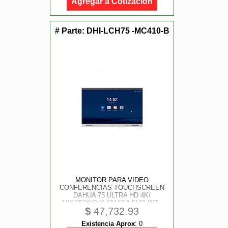
Agregar a Cotización
# Parte:
DHI-LCH75 -MC410-B
MONITOR PARA VIDEO
CONFERENCIAS TOUCHSCREEN
DAHUA 75 ULTRA HD 4K/
MICRFONO Y CMARA 5MP INT.,
$
47,732.93
SONIDO/ ANDROID / BRILLO 350
CD GPU 4 NUCLEOS DAHUA DEEP
Existencia Aprox
:
0
HUB