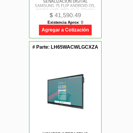
SEÑALIZACION DIGITAL
SAMSUNG 75 FLIP ANDROID OS,
WA75C UHD, WIFI 16/ 7, TOUCH
$
41,590.49
Existencia Aprox
:
0
Agregar a Cotización
# Parte:
LH65WACWLGCXZA