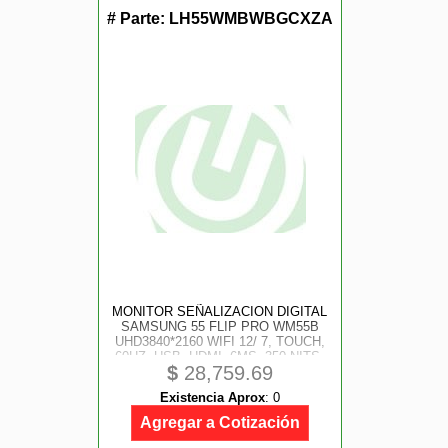
# Parte:
LH55WMBWBGCXZA
MONITOR SEÑALIZACION DIGITAL
SAMSUNG 55 FLIP PRO WM55B
UHD3840*2160 WIFI 12/ 7, TOUCH,
60HZ, USB, HDMI, 6MS, 350 NITS,
$
28,759.69
BOCINAS
Existencia Aprox
:
0
Agregar a Cotización