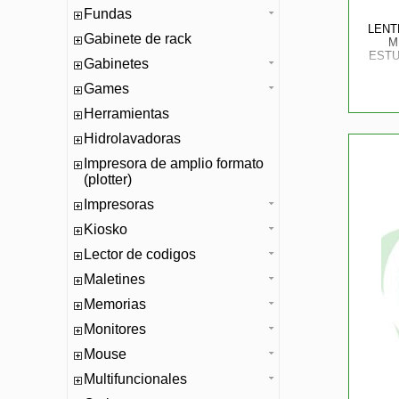
Fundas
LENT
Gabinete de rack
M
ESTU
Gabinetes
Games
Herramientas
Hidrolavadoras
Impresora de amplio formato
(plotter)
Impresoras
Kiosko
Lector de codigos
Maletines
Memorias
Monitores
Mouse
Multifuncionales