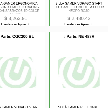
LA GAMER ERGONÓMICA
SILLA GAMER VORAGO START
GÓN XT MODELO RACING
THE GAME CGC300 TELA COLOR
CANSABRAZOS 1D COLOR
NEGRO-ROJO
NEGRO
$
3,263.91
$
2,480.42
Existencia Aprox
:
0
Existencia Aprox
:
0
 Parte:
CGC300-BL
# Parte:
NE-488R
tores
LA GAMER VORAGO START
SOFÁ GAMER RECLINABLE