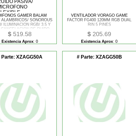
DIFONOS GAMER BALAM
VENTILADOR VORAGO GAME
/ ALAMBRICOS/ SONOROUS
FACTOR FG400 120MM RGB DUAL
/ ILUMINACION RGB/ 3.5 Y
RIN 5 PINES
 CANCELACION DE RUIDO
$
519.58
$
205.69
VA/ MICROFONO FLEXIBLE,
ULO AJUSTABLE/ COLOR
Existencia Aprox
:
0
Existencia Aprox
:
0
BLANCO/ BR-933001
 Parte:
XZAGG50A
# Parte:
XZAGG50B