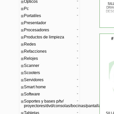
Opticos
SIL
DRA
Pc
DES
Portatiles
Presentador
Procesadores
Productos de limpieza
#
Redes
Refacciones
Relojes
Scanner
Scooters
Servidores
Smart home
Software
Soportes y bases p/tv/
proyectores/dvd/consolas/bocinas/pantallas/mono
Tabletas
SIL