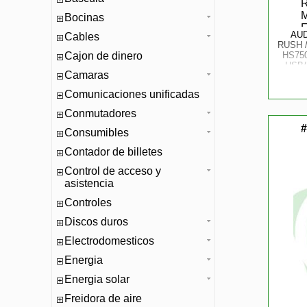
Bocinas
AU
Cables
RUSH 
Cajon de dinero
HS750
USB/
Camaras
PASI
ANG
Comunicaciones unificadas
Conmutadores
#
Consumibles
Contador de billetes
Control de acceso y
asistencia
Controles
Discos duros
Electrodomesticos
Energia
Energia solar
Freidora de aire