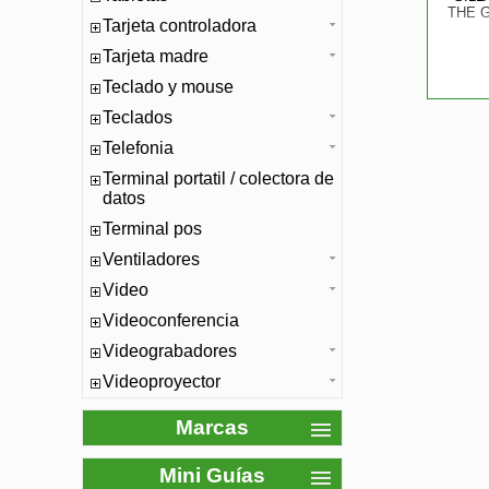
THE 
Tarjeta controladora
Tarjeta madre
Teclado y mouse
Teclados
Telefonia
Terminal portatil / colectora de
datos
Terminal pos
Ventiladores
Video
Videoconferencia
Videograbadores
Videoproyector
Marcas
Mini Guías