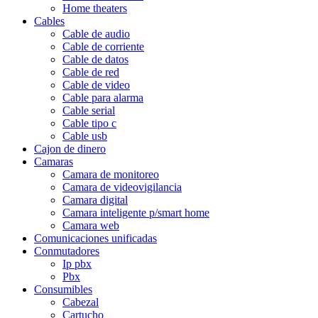
Home theaters
Cables
Cable de audio
Cable de corriente
Cable de datos
Cable de red
Cable de video
Cable para alarma
Cable serial
Cable tipo c
Cable usb
Cajon de dinero
Camaras
Camara de monitoreo
Camara de videovigilancia
Camara digital
Camara inteligente p/smart home
Camara web
Comunicaciones unificadas
Conmutadores
Ip pbx
Pbx
Consumibles
Cabezal
Cartucho