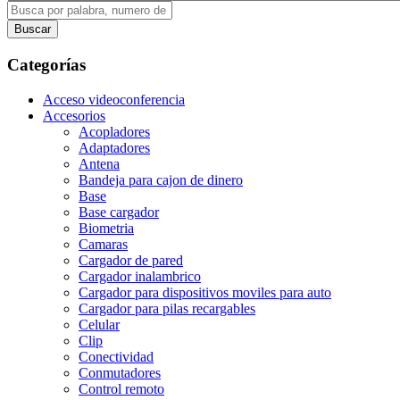
Categorías
Acceso videoconferencia
Accesorios
Acopladores
Adaptadores
Antena
Bandeja para cajon de dinero
Base
Base cargador
Biometria
Camaras
Cargador de pared
Cargador inalambrico
Cargador para dispositivos moviles para auto
Cargador para pilas recargables
Celular
Clip
Conectividad
Conmutadores
Control remoto