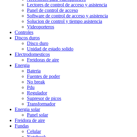
Lectores de control de acceso y asistencia
Panel de control de acceso
Software de control de acceso y asistencia
Solucion de control y tiempo asistencia
Videoporteros
Controles
Discos duros
Disco duro
Unidad de estado solido
Electrodomesticos
Freidoras de aire
Energia
Bateria
Fuentes de poder
No break
Pdu
Regulador
Supresor de picos
Transformador
Energia solar
Panel solar
Freidora de aire
Fundas
Celular
Notebook