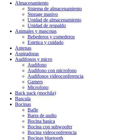
Almacenamiento
Sistema de almacenamiento
Storage masivo
Unidad de almacenamiento
Unidad de respaldo
Animales y mascotas
Bebederos y comederos
Estetica y cuidado
Antenas
Aspiradoras
Audifonos y micro
Audifono
Audifono con microfono
Audifonos videoconferencia
Gamers
Microfono
Back pack (mochila)
Bascula
Bocinas
Bafle
Barra de audio
Bocina basica
Bocina con subwoofer
Bocina videoconferencia
Bocinas bluetooth