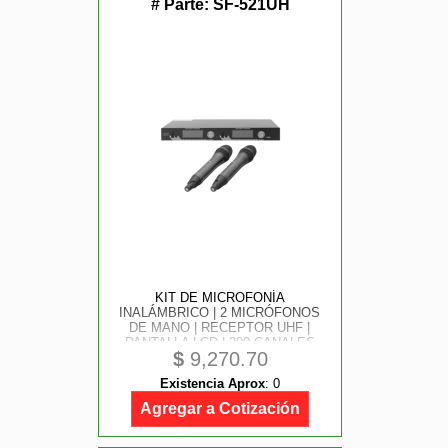
# Parte:
SF-521UH
KIT DE MICROFONÍA
INALÁMBRICO | 2 MICRÓFONOS
DE MANO | RECEPTOR UHF |
PANTALLA LCD | 200 CANALES
$
9,270.70
| GRAN COBERTURA
Existencia Aprox
:
0
Agregar a Cotización