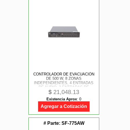
CONTROLADOR DE EVACUACIÓN
DE 500 W, 8 ZONAS
INDEPENDIENTES, 4 ENTRADAS
DE AUDIO, 2 ENTRADAS DE
$
21,048.13
MICRÓFONO, CAPACIDAD A 19
CONTROLADORES, Y 32
Existencia Aprox
:
0
MICRÓFONOS REMOTOS.
Agregar a Cotización
# Parte:
SF-775AW