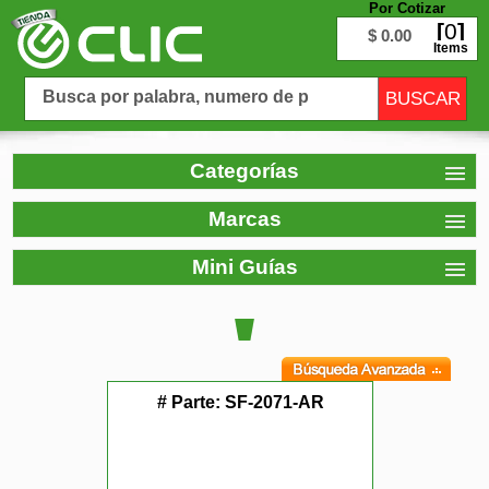
Por Cotizar
0
$ 0.00
Items
Categorías
Marcas
Mini Guías
# Parte:
SF-2071-AR