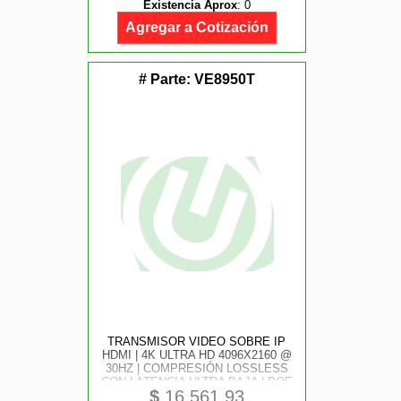
Existencia Aprox
:
0
AUTONOMÍA 10 HORAS / DISPLAY
OLED / POTENCIA AJUSTABLE
Agregar a Cotización
HASTA 10 DBM
# Parte:
VE8950T
TRANSMISOR VIDEO SOBRE IP
HDMI | 4K ULTRA HD 4096X2160 @
30HZ | COMPRESIÓN LOSSLESS
CON LATENCIA ULTRA BAJA | POE
$
16,561.93
INTEGRADO | VIDEO WALL 8X8 |