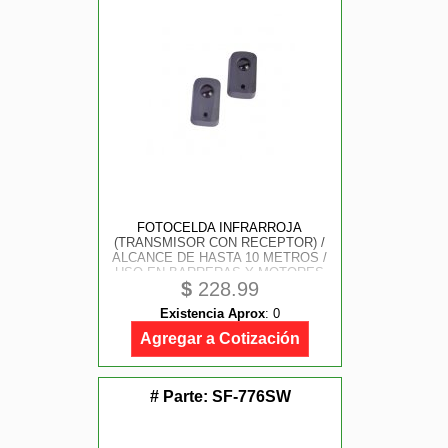
FOTOCELDA INFRARROJA
(TRANSMISOR CON RECEPTOR) /
ALCANCE DE HASTA 10 METROS /
USO EN BARRERAS Y MOTORES
$
228.99
DE ACCESO VEHICULAR
Existencia Aprox
:
0
Agregar a Cotización
# Parte:
SF-776SW