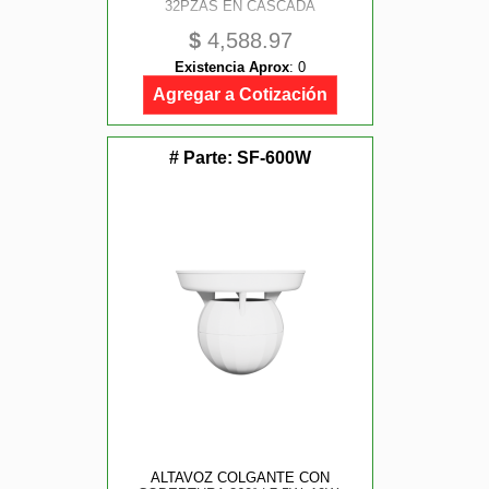
32PZAS EN CASCADA
$
4,588.97
Existencia Aprox
:
0
Agregar a Cotización
# Parte:
SF-600W
ALTAVOZ COLGANTE CON