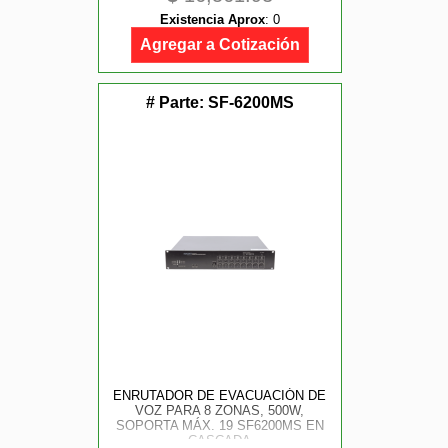
CONTROL RS-232 E IR |
Existencia Aprox
:
0
COMPATIBILIDAD CON
APLICACIÓN MÓVIL |
Agregar a Cotización
ESCALABILIDAD ILIMITADA
# Parte:
SF-6200MS
ENRUTADOR DE EVACUACIÓN DE
VOZ PARA 8 ZONAS, 500W,
SOPORTA MÁX. 19 SF6200MS EN
CASCADA