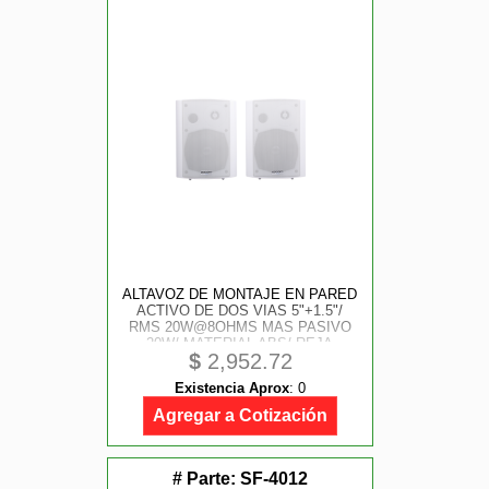
ALTAVOZ DE MONTAJE EN PARED
ACTIVO DE DOS VIAS 5"+1.5"/
RMS 20W@8OHMS MAS PASIVO
20W/ MATERIAL ABS/ REJA
$
2,952.72
METÁLICA/ BRACKET DE METAL/
COLOR BLANCO
Existencia Aprox
:
0
Agregar a Cotización
# Parte:
SF-4012