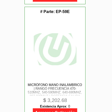
# Parte:
EP-59E
MICRÓFONO MANO INALÁMBRICO
| RANGO FRECUENCIA 470-
510MHZ, 540-590MHZ, 640-690MHZ,
807-830MHZ | POTENCIA SALIDA
$
3,202.68
≥10DBM | AUTONOMÍA >10 HORAS
| MUTE AUTOMÁTICO POR CAÍDA |
Existencia Aprox
:
0
DISPLAY OLED | 7 NIVELES
POTENCIA AJU