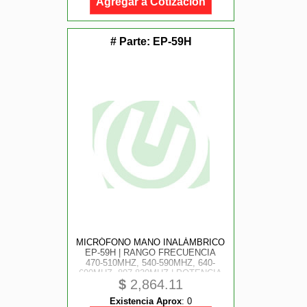
Agregar a Cotización
# Parte:
EP-59H
MICRÓFONO MANO INALÁMBRICO
EP-59H | RANGO FRECUENCIA
470-510MHZ, 540-590MHZ, 640-
690MHZ, 807-830MHZ | POTENCIA
$
2,864.11
SALIDA ≥10DBM | AUTONOMÍA >10
HORAS | MUTE AUTOMÁTICO POR
Existencia Aprox
:
0
CAÍDA | DISPLAY OLED | 7