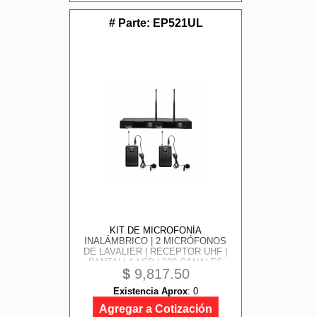
# Parte:
EP521UL
KIT DE MICROFONÍA
INALÁMBRICO | 2 MICRÓFONOS
DE LAVALIER | RECEPTOR UHF |
PANTALLA LCD | 200 CANALES
$
9,817.50
| GRAN COBERTURA
Existencia Aprox
:
0
Agregar a Cotización