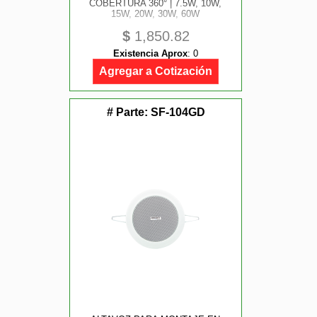
COBERTURA 360° | 7.5W, 10W,
15W, 20W, 30W, 60W
$
1,850.82
Existencia Aprox
:
0
Agregar a Cotización
# Parte:
SF-104GD