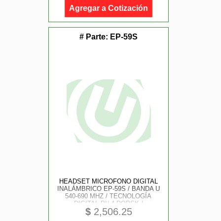
NIVELES POTENCIA AJU
Agregar a Cotización
# Parte:
EP-59S
HEADSET MICROFONO DIGITAL
INALÁMBRICO EP-59S / BANDA U
540-690 MHZ / TECNOLOGÍA
DIGITAL PI/ 4-DQPSK /
$
2,506.25
TRANSMISIÓN ESTABLE
ANTINTERFERENCIAS /